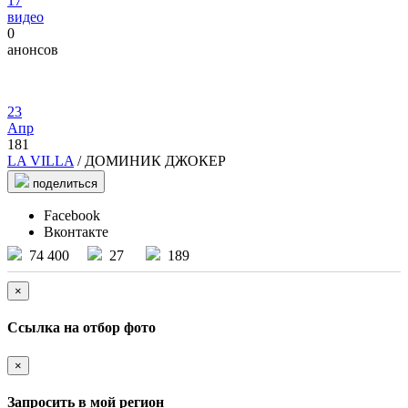
17
видео
0
анонсов
23
Апр
181
LA VILLA
/ ДОМИНИК ДЖОКЕР
поделиться
Facebook
Вконтакте
74 400
27
189
×
Ссылка на отбор фото
×
Запросить в мой регион