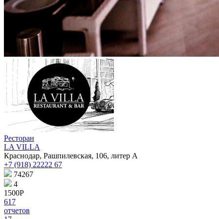
Ресторан
LA VILLA
Краснодар, Рашпилевская, 106, литер А
+7 (918) 22222 67
74267
4
1500Р
617
отчетов