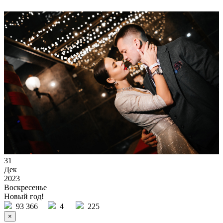
31
Дек
2023
Воскресенье
Новый год!
93 366
4
225
×