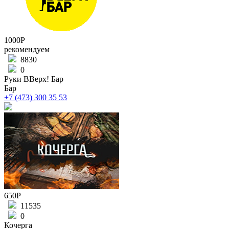
1000Р
рекомендуем
8830
0
Руки ВВерх! Бар
Бар
+7 (473) 300 35 53
650Р
11535
0
Кочерга