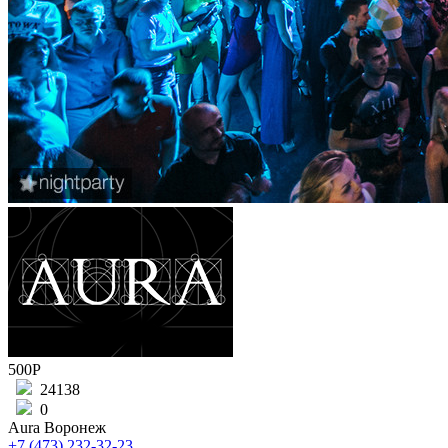
500Р
24138
0
Aura Воронеж
+7 (473) 232-32-23