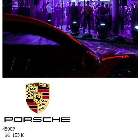
4500Р
15548