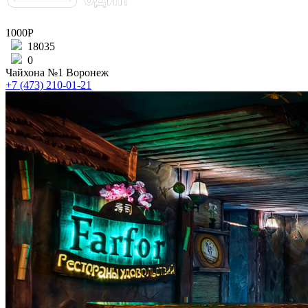
1000Р
18035
0
Чайхона №1 Воронеж
+7 (473) 210-01-21