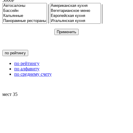
5000Р
Применить
по рейтингу
по рейтингу
по алфавиту
по среднему счету
мест
35