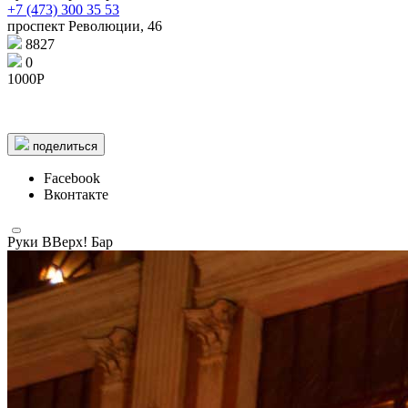
+7 (473) 300 35 53
проспект Революции, 46
8827
0
5 km
5 km
© 1987–2026 HERE |
Terms of use
1000Р
поделиться
Facebook
Вконтакте
Руки ВВерх! Бар