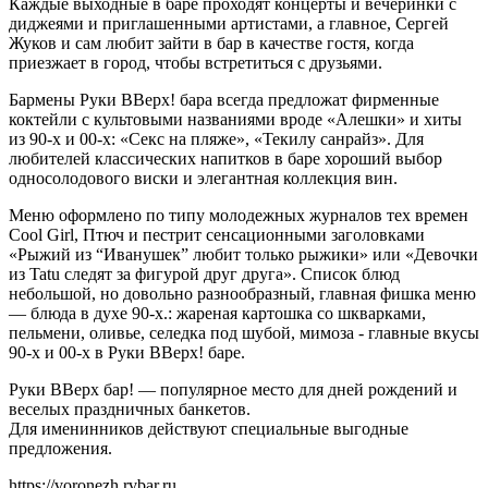
Каждые выходные в баре проходят концерты и вечеринки с
диджеями и приглашенными артистами, а главное, Сергей
Жуков и сам любит зайти в бар в качестве гостя, когда
приезжает в город, чтобы встретиться с друзьями.
Бармены Руки ВВерх! бара всегда предложат фирменные
коктейли с культовыми названиями вроде «Алешки» и хиты
из 90-х и 00-х: «Секс на пляже», «Текилу санрайз». Для
любителей классических напитков в баре хороший выбор
односолодового виски и элегантная коллекция вин.
Меню оформлено по типу молодежных журналов тех времен
Cool Girl, Птюч и пестрит сенсационными заголовками
«Рыжий из “Иванушек” любит только рыжики» или «Девочки
из Tatu следят за фигурой друг друга». Список блюд
небольшой, но довольно разнообразный, главная фишка меню
— блюда в духе 90-х.: жареная картошка со шкварками,
пельмени, оливье, селедка под шубой, мимоза - главные вкусы
90-х и 00-х в Руки ВВерх! баре.
Руки ВВерх бар! ― популярное место для дней рождений и
веселых праздничных банкетов.
Для именинников действуют специальные выгодные
предложения.
https://voronezh.rvbar.ru