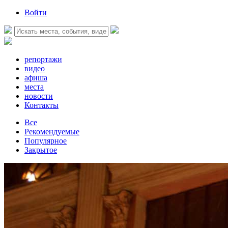
Войти
репортажи
видео
афиша
места
новости
Контакты
Все
Рекомендуемые
Популярное
Закрытое