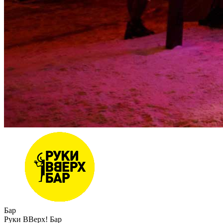
Бар
Руки ВВерх! Бар