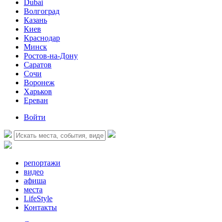
Dubai
Волгоград
Казань
Киев
Краснодар
Минск
Ростов-на-Дону
Саратов
Сочи
Воронеж
Харьков
Ереван
Войти
репортажи
видео
афиша
места
LifeStyle
Контакты