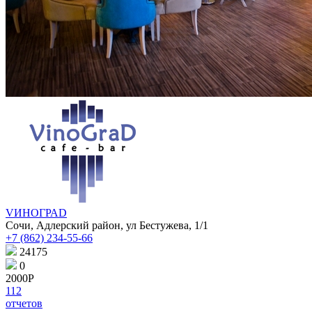
VИНОГРАD
Сочи, Адлерский район, ул Бестужева, 1/1
+7 (862) 234-55-66
24175
0
2000Р
112
отчетов