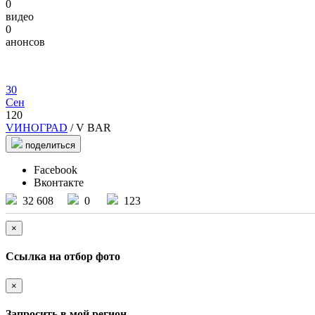
0
видео
0
анонсов
30
Сен
120
VИНОГРАD
/ V BAR
поделиться
Facebook
Вконтакте
32 608
0
123
×
Ссылка на отбор фото
×
Запросить в мой регион