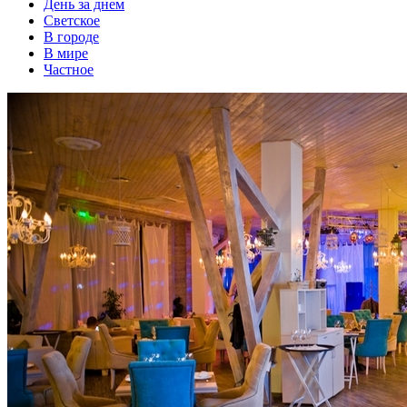
День за днем
Светское
В городе
В мире
Частное