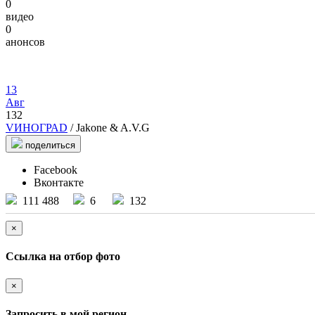
0
видео
0
анонсов
13
Авг
132
VИНОГРАD
/ Jakone & A.V.G
поделиться
Facebook
Вконтакте
111 488
6
132
×
Ссылка на отбор фото
×
Запросить в мой регион