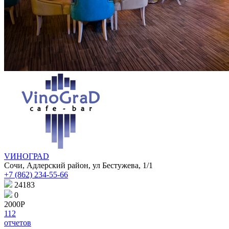
VИНОГРАD
Сочи, Адлерский район, ул Бестужева, 1/1
+7 (862) 234-55-66
24183
0
2000Р
112
отчетов