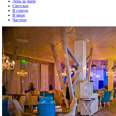
День за днем
Светское
В городе
В мире
Частное