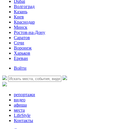
Dubai
Волгоград
Казань
Киев
Краснодар
Минск
Ростов-на-Дону
Саратов
Сочи
Воронеж
Харьков
Ереван
Войти
репортажи
видео
афиша
места
LifeStyle
Контакты