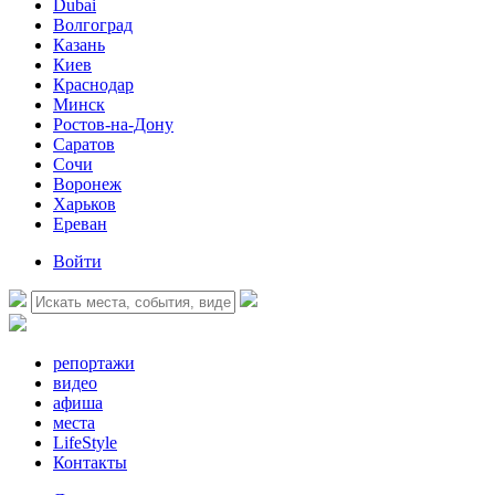
Dubai
Волгоград
Казань
Киев
Краснодар
Минск
Ростов-на-Дону
Саратов
Сочи
Воронеж
Харьков
Ереван
Войти
репортажи
видео
афиша
места
LifeStyle
Контакты