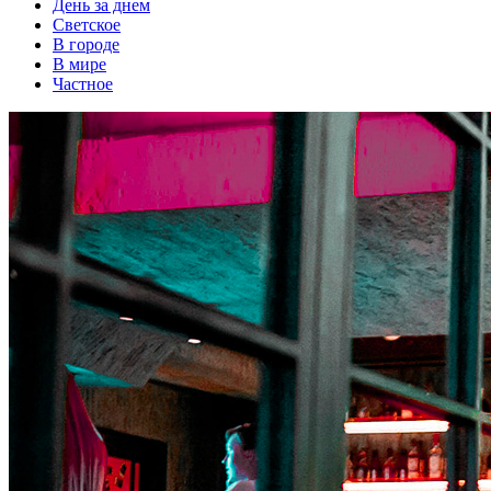
День за днем
Светское
В городе
В мире
Частное