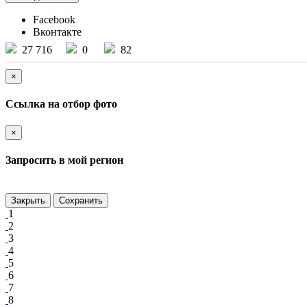
Facebook
Вконтакте
27 716
0
82
×
Ссылка на отбор фото
×
Запросить в мой регион
Закрыть
Сохранить
1
2
3
4
5
6
7
8