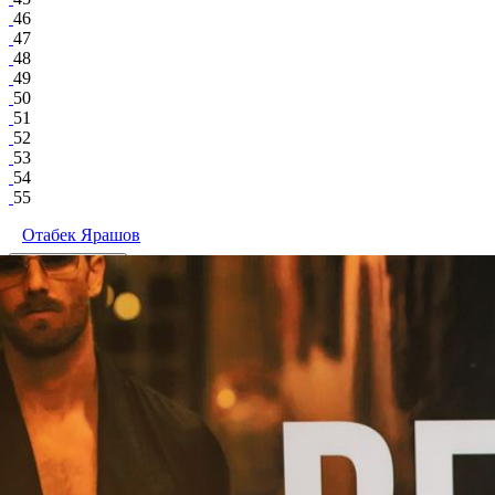
46
47
48
49
50
51
52
53
54
55
Отабек Ярашов
поделиться
Facebook
Вконтакте
28 775
3
59
2082
Vklybe.tv Sochi
/ другие события