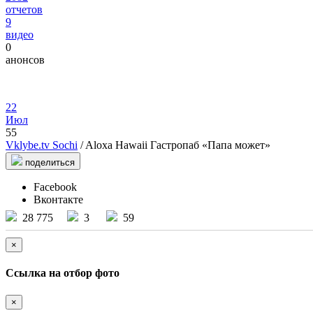
отчетов
9
видео
0
анонсов
22
Июл
55
Vklybe.tv Sochi
/ Aloxa Hawaii Гастропаб «Папа может»
поделиться
Facebook
Вконтакте
28 775
3
59
×
Ссылка на отбор фото
×