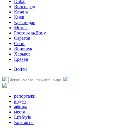
Dubai
Волгоград
Казань
Киев
Краснодар
Минск
Ростов-на-Дону
Саратов
Сочи
Воронеж
Харьков
Ереван
Войти
репортажи
видео
афиша
места
LifeStyle
Контакты