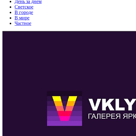
День за днем
Светское
В городе
В мире
Частное