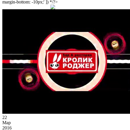
margin-bottom: -10px;' ]) */?>
22
Мар
2016