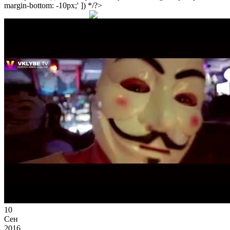
margin-bottom: -10px;' ]) */?>
10
Сен
2016