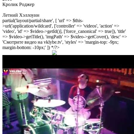
Кролик Роджер
Летний Хэллоуин
partial('layout/partial/share', [ 'url' => $this-
>url('application/wildcard', ['controller' => 'videos', 'action' =>
'video', 'id' => $video->getId()], ['force_canonical' => true]), 'title'
=> $video->getTitle(), 'imgPath' => $video->getCover(), 'desc' =>
'Смотрите видео на vklybe.tv', 'styles' => 'margin-top: -9px;
margin-bottom: -10px;' ]) */?>