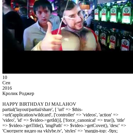
10
Сен
2016
Кролик Роджер
HAPPY BIRTHDAY DJ MALAHOV
partial('layout/partial/share', [ 'url' => $this-
>url('application/wildcard', ['controller' => 'videos', 'action' =>
'video', 'id' => $video->getId()], ['force_canonical' => true]), 'title'
=> $video->getTitle(), 'imgPath' => $video->getCover(), 'desc' =>
'Смотрите видео на vklybe.tv', 'styles' => 'margin-top: -9px;