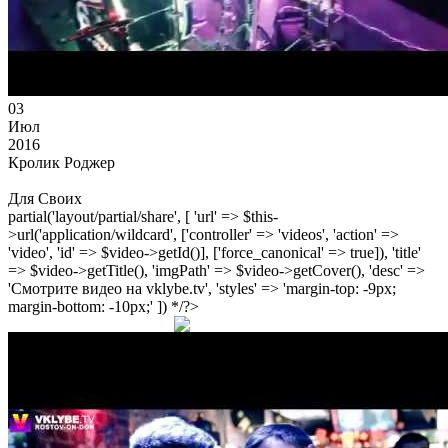
03
Июл
2016
Кролик Роджер
Для Своих
partial('layout/partial/share', [ 'url' => $this-
>url('application/wildcard', ['controller' => 'videos', 'action' =>
'video', 'id' => $video->getId()], ['force_canonical' => true]), 'title'
=> $video->getTitle(), 'imgPath' => $video->getCover(), 'desc' =>
'Смотрите видео на vklybe.tv', 'styles' => 'margin-top: -9px;
margin-bottom: -10px;' ]) */?>