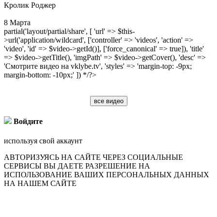
Кролик Роджер
8 Марта
partial('layout/partial/share', [ 'url' => $this-
>url('application/wildcard', ['controller' => 'videos', 'action' =>
'video', 'id' => $video->getId()], ['force_canonical' => true]), 'title'
=> $video->getTitle(), 'imgPath' => $video->getCover(), 'desc' =>
'Смотрите видео на vklybe.tv', 'styles' => 'margin-top: -9px;
margin-bottom: -10px;' ]) */?>
все видео
Войдите
используя свой аккаунт
АВТОРИЗУЯСЬ НА САЙТЕ ЧЕРЕЗ СОЦИАЛЬНЫЕ
СЕРВИСЫ ВЫ ДАЕТЕ РАЗРЕШЕНИЕ НА
ИСПОЛЬЗОВАНИЕ ВАШИХ ПЕРСОНАЛЬНЫХ ДАННЫХ
НА НАШЕМ САЙТЕ