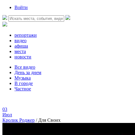
Войти
репортажи
видео
афиша
места
новости
Все видео
День за днем
Музыка
В городе
Частное
03
Июл
Кролик Роджер
/
Для Своих