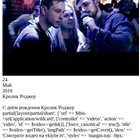
24
Май
2016
Кролик Роджер
С днём рождения Кролик Роджер
partial('layout/partial/share', [ 'url' => $this-
>url('application/wildcard', ['controller' => 'videos', 'action' =>
'video', 'id' => $video->getId()], ['force_canonical' => true]), 'title'
=> $video->getTitle(), 'imgPath' => $video->getCover(), 'desc' =>
'Смотрите видео на vklybe.tv', 'styles' => 'margin-top: -9px;