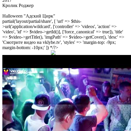
2017
Кролик Роджер
Halloween "Адский Цирк"
partial('layout/partial/share', [ 'url' => $this-
>url('application/wildcard', ['controller' => 'videos', 'action' =>
'video', 'id' => $video->getId()], ['force_canonical' => true]), 'title'
=> $video->getTitle(), 'imgPath' => $video->getCover(), 'desc' =>
'Смотрите видео на vklybe.tv', 'styles' => 'margin-top: -9px;
margin-bottom: -10px;' ]) */?>