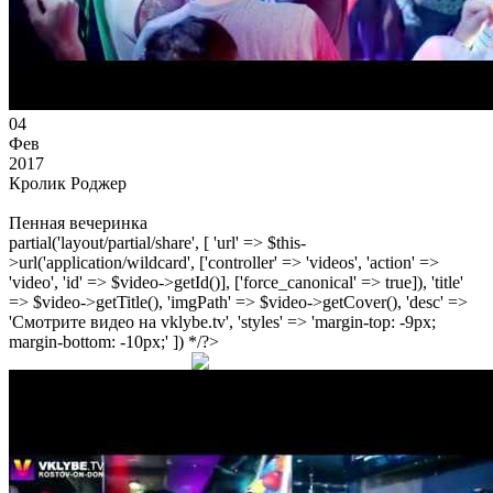
04
Фев
2017
Кролик Роджер
Пенная вечеринка
partial('layout/partial/share', [ 'url' => $this-
>url('application/wildcard', ['controller' => 'videos', 'action' =>
'video', 'id' => $video->getId()], ['force_canonical' => true]), 'title'
=> $video->getTitle(), 'imgPath' => $video->getCover(), 'desc' =>
'Смотрите видео на vklybe.tv', 'styles' => 'margin-top: -9px;
margin-bottom: -10px;' ]) */?>