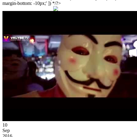
margin-bottom: -10px;' ]) */?>
10
Sep
2016