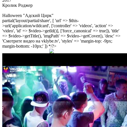
2017
Кролик Роджер
Halloween "Адский Цирк"
partial('layout/partial/share', [ 'url' => $this-
>url('application/wildcard', ['controller' => 'videos', 'action' =>
'video', 'id' => $video->getId()], ['force_canonical' => true]), 'title'
=> $video->getTitle(), 'imgPath' => $video->getCover(), 'desc' =>
'Смотрите видео на vklybe.tv', 'styles' => 'margin-top: -9px;
margin-bottom: -10px;' ]) */?>