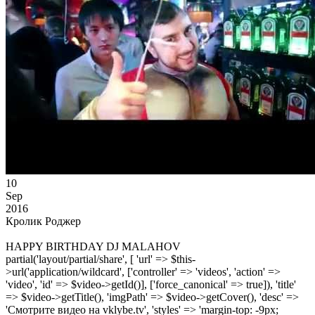
10
Sep
2016
Кролик Роджер
HAPPY BIRTHDAY DJ MALAHOV
partial('layout/partial/share', [ 'url' => $this-
>url('application/wildcard', ['controller' => 'videos', 'action' =>
'video', 'id' => $video->getId()], ['force_canonical' => true]), 'title'
=> $video->getTitle(), 'imgPath' => $video->getCover(), 'desc' =>
'Смотрите видео на vklybe.tv', 'styles' => 'margin-top: -9px;