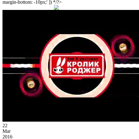
margin-bottom: -10px;' ]) */?>
22
Mar
2016