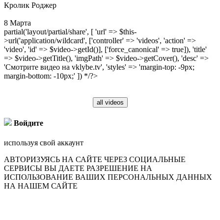
Кролик Роджер
8 Марта
partial('layout/partial/share', [ 'url' => $this-
>url('application/wildcard', ['controller' => 'videos', 'action' =>
'video', 'id' => $video->getId()], ['force_canonical' => true]), 'title'
=> $video->getTitle(), 'imgPath' => $video->getCover(), 'desc' =>
'Смотрите видео на vklybe.tv', 'styles' => 'margin-top: -9px;
margin-bottom: -10px;' ]) */?>
all videos
Войдите
используя свой аккаунт
АВТОРИЗУЯСЬ НА САЙТЕ ЧЕРЕЗ СОЦИАЛЬНЫЕ
СЕРВИСЫ ВЫ ДАЕТЕ РАЗРЕШЕНИЕ НА
ИСПОЛЬЗОВАНИЕ ВАШИХ ПЕРСОНАЛЬНЫХ ДАННЫХ
НА НАШЕМ САЙТЕ