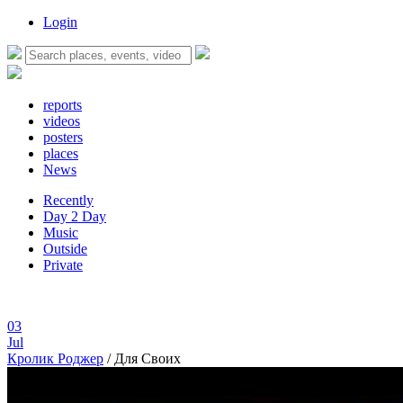
Login
reports
videos
posters
places
News
Recently
Day 2 Day
Music
Outside
Private
03
Jul
Кролик Роджер
/
Для Своих