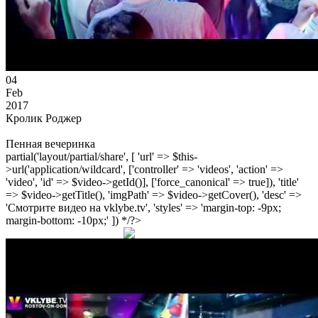
04
Feb
2017
Кролик Роджер
Пенная вечеринка
partial('layout/partial/share', [ 'url' => $this-
>url('application/wildcard', ['controller' => 'videos', 'action' =>
'video', 'id' => $video->getId()], ['force_canonical' => true]), 'title'
=> $video->getTitle(), 'imgPath' => $video->getCover(), 'desc' =>
'Смотрите видео на vklybe.tv', 'styles' => 'margin-top: -9px;
margin-bottom: -10px;' ]) */?>