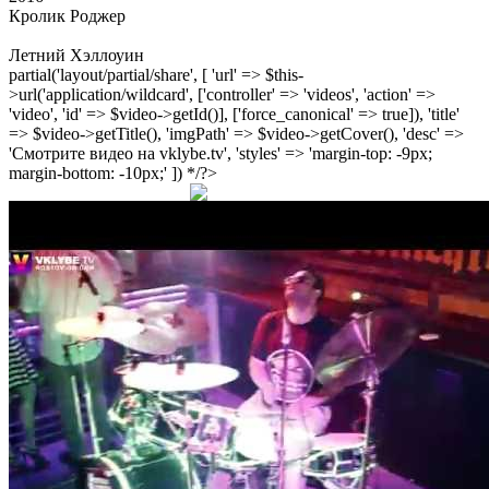
Кролик Роджер
Летний Хэллоуин
partial('layout/partial/share', [ 'url' => $this-
>url('application/wildcard', ['controller' => 'videos', 'action' =>
'video', 'id' => $video->getId()], ['force_canonical' => true]), 'title'
=> $video->getTitle(), 'imgPath' => $video->getCover(), 'desc' =>
'Смотрите видео на vklybe.tv', 'styles' => 'margin-top: -9px;
margin-bottom: -10px;' ]) */?>