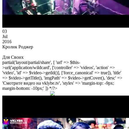
03
Jul
2016
Кролик Роджер
Для Своих
partial('layout/partial/share', [ 'url' => $this-
>url('application/wildcard', ['controller' => 'videos', 'action' =>
'video', 'id' => $video->getId()], ['force_canonical' => true]), 'title'
=> $video->getTitle(), 'imgPath' => $video->getCover(), 'desc' =>
'Смотрите видео на vklybe.tv', 'styles' => 'margin-top: -9px;
margin-bottom: -10px;' ]) */?>