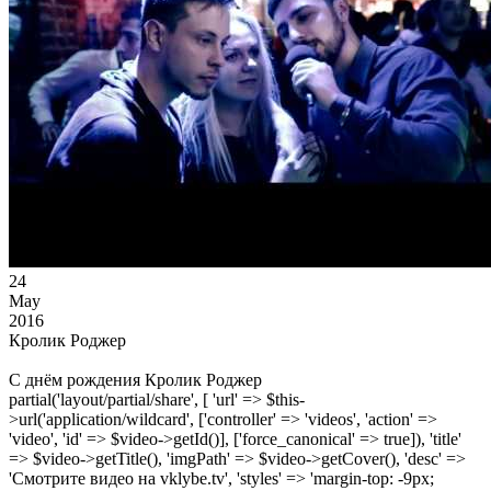
24
May
2016
Кролик Роджер
С днём рождения Кролик Роджер
partial('layout/partial/share', [ 'url' => $this-
>url('application/wildcard', ['controller' => 'videos', 'action' =>
'video', 'id' => $video->getId()], ['force_canonical' => true]), 'title'
=> $video->getTitle(), 'imgPath' => $video->getCover(), 'desc' =>
'Смотрите видео на vklybe.tv', 'styles' => 'margin-top: -9px;