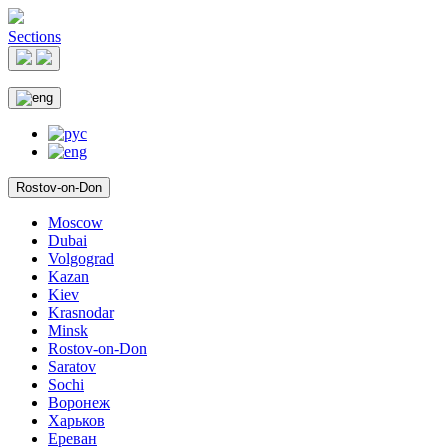
Sections
Rostov-on-Don
Moscow
Dubai
Volgograd
Kazan
Kiev
Krasnodar
Minsk
Rostov-on-Don
Saratov
Sochi
Воронеж
Харьков
Ереван