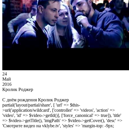
24
Май
2016
Кролик Роджер
С днём рождения Кролик Роджер
partial('layout/partial/share', [ 'url' => $this-
>url('application/wildcard', ['controller' => 'videos', 'action' =>
'video', 'id' => $video->getId()], ['force_canonical' => true]), 'title'
=> $video->getTitle(), 'imgPath' => $video->getCover(), 'desc' =>
'Смотрите видео на vklybe.tv', 'styles' => 'margin-top: -9px;