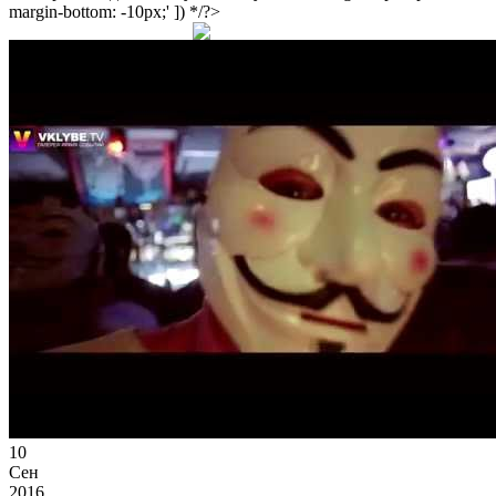
margin-bottom: -10px;' ]) */?>
10
Сен
2016