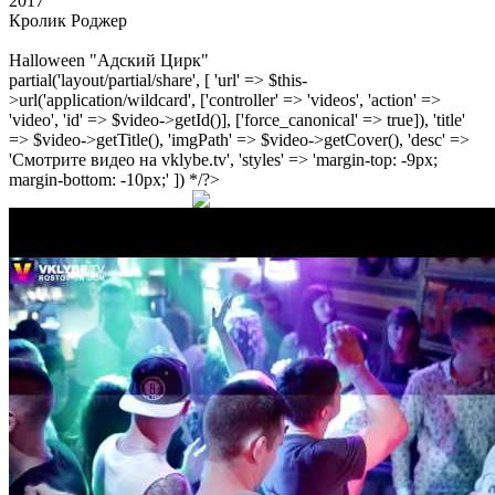
2017
Кролик Роджер
Halloween "Адский Цирк"
partial('layout/partial/share', [ 'url' => $this-
>url('application/wildcard', ['controller' => 'videos', 'action' =>
'video', 'id' => $video->getId()], ['force_canonical' => true]), 'title'
=> $video->getTitle(), 'imgPath' => $video->getCover(), 'desc' =>
'Смотрите видео на vklybe.tv', 'styles' => 'margin-top: -9px;
margin-bottom: -10px;' ]) */?>