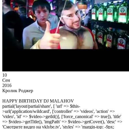
10
Сен
2016
Кролик Роджер
HAPPY BIRTHDAY DJ MALAHOV
partial('layout/partial/share', [ 'url' => $this-
>url('application/wildcard', ['controller' => 'videos', 'action' =>
'video', 'id' => $video->getId()], ['force_canonical' => true]), 'title'
=> $video->getTitle(), 'imgPath' => $video->getCover(), 'desc' =>
'Смотрите видео на vklybe.tv', 'styles' => 'margin-top: -9px;