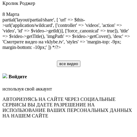
Кролик Роджер
8 Марта
partial('layout/partial/share', [ 'url' => $this-
>url('application/wildcard', ['controller' => 'videos', 'action' =>
'video', 'id' => $video->getId()], ['force_canonical' => true]), 'title'
=> $video->getTitle(), 'imgPath' => $video->getCover(), 'desc' =>
'Смотрите видео на vklybe.tv', 'styles' => 'margin-top: -9px;
margin-bottom: -10px;' ]) */?>
все видео
Войдите
используя свой аккаунт
АВТОРИЗУЯСЬ НА САЙТЕ ЧЕРЕЗ СОЦИАЛЬНЫЕ
СЕРВИСЫ ВЫ ДАЕТЕ РАЗРЕШЕНИЕ НА
ИСПОЛЬЗОВАНИЕ ВАШИХ ПЕРСОНАЛЬНЫХ ДАННЫХ
НА НАШЕМ САЙТЕ