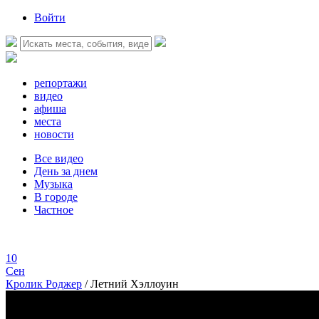
Войти
репортажи
видео
афиша
места
новости
Все видео
День за днем
Музыка
В городе
Частное
10
Сен
Кролик Роджер
/
Летний Хэллоуин