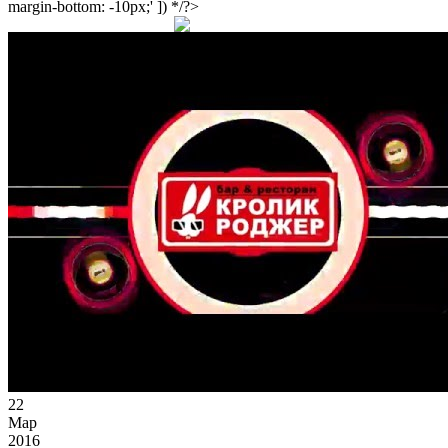
margin-bottom: -10px;' ]) */?>
22
Мар
2016