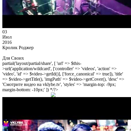
03
Июл
2016
Кролик Роджер
Для Своих
partial('layout/partial/share', [ 'url' => $this-
>url('application/wildcard', ['controller' => 'videos', 'action' =>
'video', 'id' => $video->getId()], ['force_canonical' => true]), 'title'
=> $video->getTitle(), 'imgPath' => $video->getCover(), 'desc' =>
'Смотрите видео на vklybe.tv', 'styles' => 'margin-top: -9px;
margin-bottom: -10px;' ]) */?>