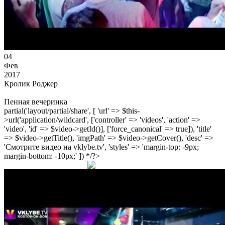
04
Фев
2017
Кролик Роджер
Пенная вечеринка
partial('layout/partial/share', [ 'url' => $this-
>url('application/wildcard', ['controller' => 'videos', 'action' =>
'video', 'id' => $video->getId()], ['force_canonical' => true]), 'title'
=> $video->getTitle(), 'imgPath' => $video->getCover(), 'desc' =>
'Смотрите видео на vklybe.tv', 'styles' => 'margin-top: -9px;
margin-bottom: -10px;' ]) */?>