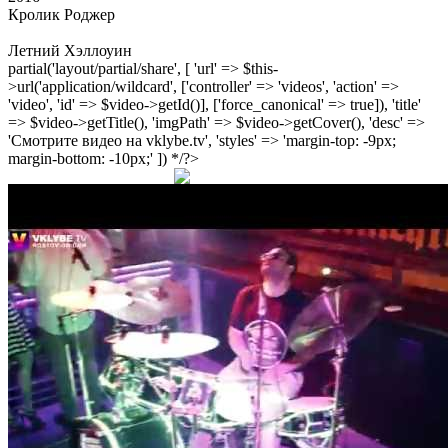
Кролик Роджер
Летний Хэллоуин
partial('layout/partial/share', [ 'url' => $this-
>url('application/wildcard', ['controller' => 'videos', 'action' =>
'video', 'id' => $video->getId()], ['force_canonical' => true]), 'title'
=> $video->getTitle(), 'imgPath' => $video->getCover(), 'desc' =>
'Смотрите видео на vklybe.tv', 'styles' => 'margin-top: -9px;
margin-bottom: -10px;' ]) */?>