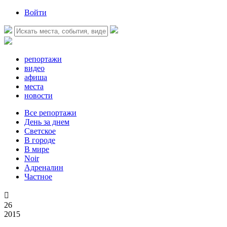
Войти
репортажи
видео
афиша
места
новости
Все репортажи
День за днем
Светское
В городе
В мире
Noir
Адреналин
Частное

26
2015