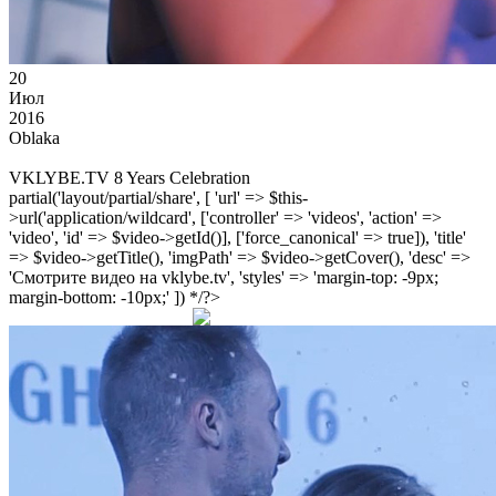
20
Июл
2016
Oblaka
VKLYBE.TV 8 Years Celebration
partial('layout/partial/share', [ 'url' => $this-
>url('application/wildcard', ['controller' => 'videos', 'action' =>
'video', 'id' => $video->getId()], ['force_canonical' => true]), 'title'
=> $video->getTitle(), 'imgPath' => $video->getCover(), 'desc' =>
'Смотрите видео на vklybe.tv', 'styles' => 'margin-top: -9px;
margin-bottom: -10px;' ]) */?>