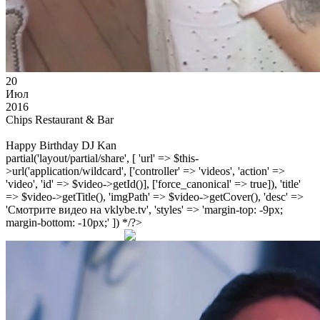
20
Июл
2016
Chips Restaurant & Bar
Happy Birthday DJ Kan
partial('layout/partial/share', [ 'url' => $this-
>url('application/wildcard', ['controller' => 'videos', 'action' =>
'video', 'id' => $video->getId()], ['force_canonical' => true]), 'title'
=> $video->getTitle(), 'imgPath' => $video->getCover(), 'desc' =>
'Смотрите видео на vklybe.tv', 'styles' => 'margin-top: -9px;
margin-bottom: -10px;' ]) */?>