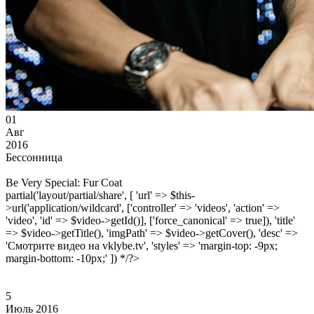
01
Авг
2016
Бессонница
Be Very Special: Fur Coat
partial('layout/partial/share', [ 'url' => $this-
>url('application/wildcard', ['controller' => 'videos', 'action' =>
'video', 'id' => $video->getId()], ['force_canonical' => true]), 'title'
=> $video->getTitle(), 'imgPath' => $video->getCover(), 'desc' =>
'Смотрите видео на vklybe.tv', 'styles' => 'margin-top: -9px;
margin-bottom: -10px;' ]) */?>
5
Июль 2016