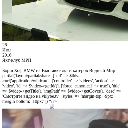
26
Июл
2016
Яхт-клуб МРП
БорисХоф BMW на Выставке яхт и катеров Водный Мир
partial('layout/partial/share', [ 'url' => $this-
>url('application/wildcard', ['controller' => 'videos', 'action' =>
'video', 'id' => $video->getId()], ['force_canonical' => true]), 'title'
=> $video->getTitle(), 'imgPath' => $video->getCover(), 'desc' =>
'Смотрите видео на vklybe.tv', 'styles' => 'margin-top: -9px;
margin-bottom: -10px;' ]) */?>