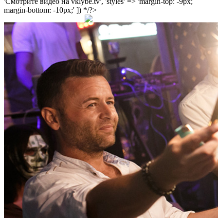
'Смотрите видео на vklybe.tv', 'styles' => 'margin-top: -9px;
margin-bottom: -10px;' ]) */?>