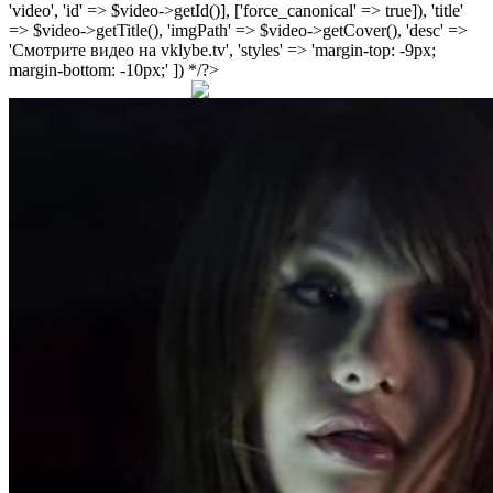
'video', 'id' => $video->getId()], ['force_canonical' => true]), 'title'
=> $video->getTitle(), 'imgPath' => $video->getCover(), 'desc' =>
'Смотрите видео на vklybe.tv', 'styles' => 'margin-top: -9px;
margin-bottom: -10px;' ]) */?>