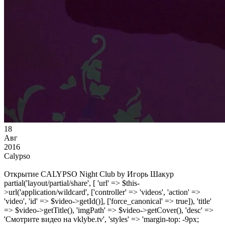
18
Авг
2016
Calypso
Открытие CALYPSO Night Club by Игорь Шакур
partial('layout/partial/share', [ 'url' => $this-
>url('application/wildcard', ['controller' => 'videos', 'action' =>
'video', 'id' => $video->getId()], ['force_canonical' => true]), 'title'
=> $video->getTitle(), 'imgPath' => $video->getCover(), 'desc' =>
'Смотрите видео на vklybe.tv', 'styles' => 'margin-top: -9px;