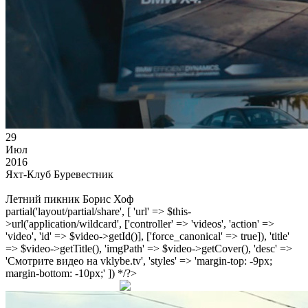
29
Июл
2016
Яхт-Клуб Буревестник
Летний пикник Борис Хоф
partial('layout/partial/share', [ 'url' => $this-
>url('application/wildcard', ['controller' => 'videos', 'action' =>
'video', 'id' => $video->getId()], ['force_canonical' => true]), 'title'
=> $video->getTitle(), 'imgPath' => $video->getCover(), 'desc' =>
'Смотрите видео на vklybe.tv', 'styles' => 'margin-top: -9px;
margin-bottom: -10px;' ]) */?>