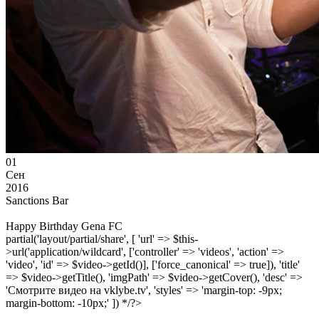
01
Сен
2016
Sanctions Bar
Happy Birthday Gena FC
partial('layout/partial/share', [ 'url' => $this-
>url('application/wildcard', ['controller' => 'videos', 'action' =>
'video', 'id' => $video->getId()], ['force_canonical' => true]), 'title'
=> $video->getTitle(), 'imgPath' => $video->getCover(), 'desc' =>
'Смотрите видео на vklybe.tv', 'styles' => 'margin-top: -9px;
margin-bottom: -10px;' ]) */?>