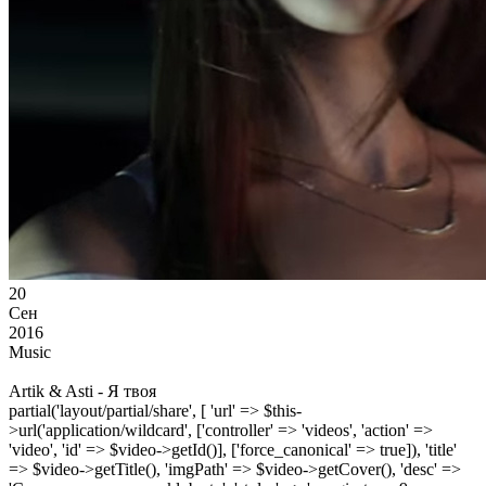
20
Сен
2016
Music
Artik & Asti - Я твоя
partial('layout/partial/share', [ 'url' => $this-
>url('application/wildcard', ['controller' => 'videos', 'action' =>
'video', 'id' => $video->getId()], ['force_canonical' => true]), 'title'
=> $video->getTitle(), 'imgPath' => $video->getCover(), 'desc' =>