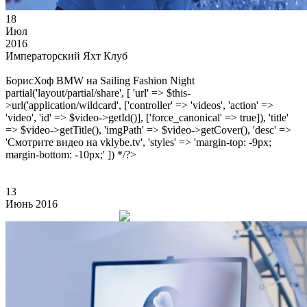
18
Июл
2016
Императорский Яхт Клуб
БорисХоф BMW на Sailing Fashion Night
partial('layout/partial/share', [ 'url' => $this-
>url('application/wildcard', ['controller' => 'videos', 'action' =>
'video', 'id' => $video->getId()], ['force_canonical' => true]), 'title'
=> $video->getTitle(), 'imgPath' => $video->getCover(), 'desc' =>
'Смотрите видео на vklybe.tv', 'styles' => 'margin-top: -9px;
margin-bottom: -10px;' ]) */?>
13
Июнь 2016