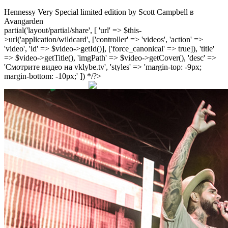
Hennessy Very Special limited edition by Scott Campbell в
Avangarden
partial('layout/partial/share', [ 'url' => $this-
>url('application/wildcard', ['controller' => 'videos', 'action' =>
'video', 'id' => $video->getId()], ['force_canonical' => true]), 'title'
=> $video->getTitle(), 'imgPath' => $video->getCover(), 'desc' =>
'Смотрите видео на vklybe.tv', 'styles' => 'margin-top: -9px;
margin-bottom: -10px;' ]) */?>