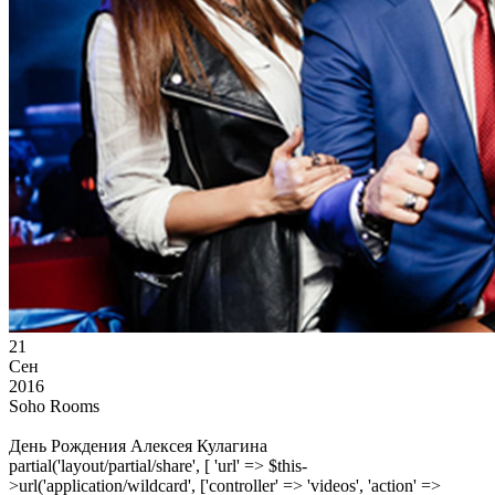
21
Сен
2016
Soho Rooms
День Рождения Алексея Кулагина
partial('layout/partial/share', [ 'url' => $this-
>url('application/wildcard', ['controller' => 'videos', 'action' =>