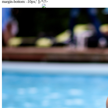
margin-bottom: -10px;' ]) */?>