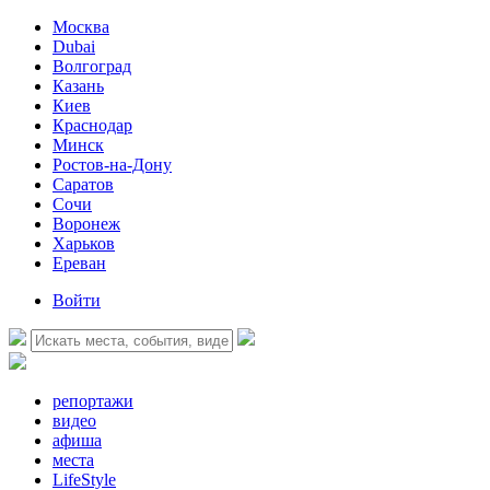
Москва
Dubai
Волгоград
Казань
Киев
Краснодар
Минск
Ростов-на-Дону
Саратов
Сочи
Воронеж
Харьков
Ереван
Войти
репортажи
видео
афиша
места
LifeStyle