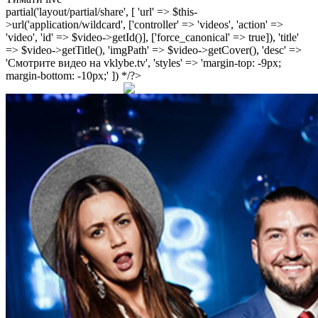
partial('layout/partial/share', [ 'url' => $this-
>url('application/wildcard', ['controller' => 'videos', 'action' =>
'video', 'id' => $video->getId()], ['force_canonical' => true]), 'title'
=> $video->getTitle(), 'imgPath' => $video->getCover(), 'desc' =>
'Смотрите видео на vklybe.tv', 'styles' => 'margin-top: -9px;
margin-bottom: -10px;' ]) */?>