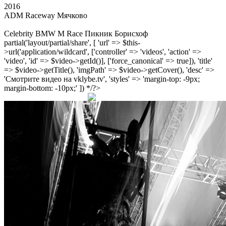
2016
ADM Raceway Мячково
Celebrity BMW M Race Пикник Борисхоф
partial('layout/partial/share', [ 'url' => $this-
>url('application/wildcard', ['controller' => 'videos', 'action' =>
'video', 'id' => $video->getId()], ['force_canonical' => true]), 'title'
=> $video->getTitle(), 'imgPath' => $video->getCover(), 'desc' =>
'Смотрите видео на vklybe.tv', 'styles' => 'margin-top: -9px;
margin-bottom: -10px;' ]) */?>