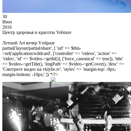
30
Июн
2016
Центр здоровья и красоты Vobraze
Летний Art вечер Vобразе
partial('layout/partial/share', [ 'url' => $this-
>url('application/wildcard', ['controller' => 'videos', 'action' =>
'video', 'id' => $video->getId()], ['force_canonical' => true]), 'title'
=> $video->getTitle(), 'imgPath' => $video->getCover(), 'desc' =>
'Смотрите видео на vklybe.tv', 'styles' => 'margin-top: -9px;
margin-bottom: -10px;' ]) */?>