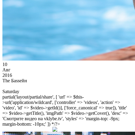
10
Авг
2016
The Баssейн
Saturday
partial('layout/partial/share', [ 'url' => $this-
>url('application/wildcard', ['controller' => 'videos', 'action' =>
'video', 'id' => $video->getId()], ['force_canonical' => true]), 'title'
=> $video->getTitle(), 'imgPath' => $video->getCover(), 'desc' =>
'Смотрите видео на vklybe.tv', 'styles' => 'margin-top: -9px;
margin-bottom: -10px;' ]) */?>