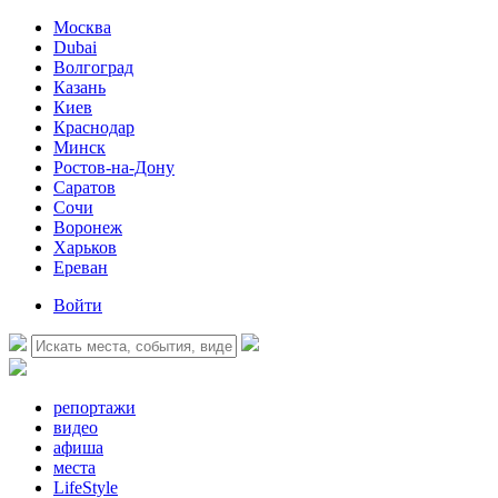
Москва
Dubai
Волгоград
Казань
Киев
Краснодар
Минск
Ростов-на-Дону
Саратов
Сочи
Воронеж
Харьков
Ереван
Войти
репортажи
видео
афиша
места
LifeStyle