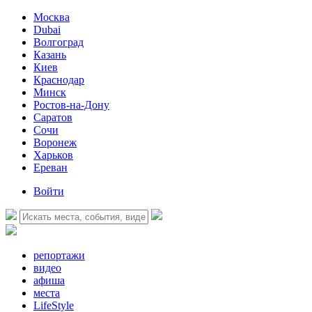
Москва
Dubai
Волгоград
Казань
Киев
Краснодар
Минск
Ростов-на-Дону
Саратов
Сочи
Воронеж
Харьков
Ереван
Войти
репортажи
видео
афиша
места
LifeStyle