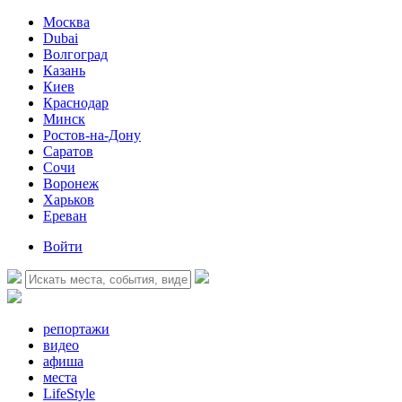
Москва
Dubai
Волгоград
Казань
Киев
Краснодар
Минск
Ростов-на-Дону
Саратов
Сочи
Воронеж
Харьков
Ереван
Войти
репортажи
видео
афиша
места
LifeStyle