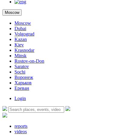
Moscow
Moscow
Dubai
Volgograd
Kazan
Kiev
Krasnodar
Minsk
Rostov-on-Don
Saratov
Sochi
Воронеж
Харьков
Ереван
Login
reports
videos