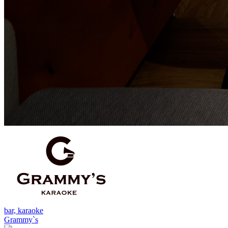
bar, karaoke
Grammy`s