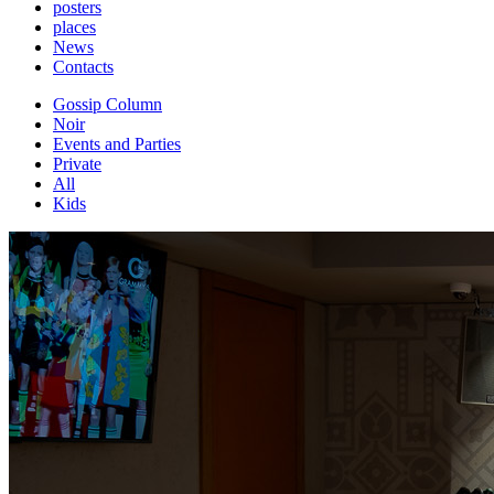
posters
places
News
Contacts
Gossip Column
Noir
Events and Parties
Private
All
Kids