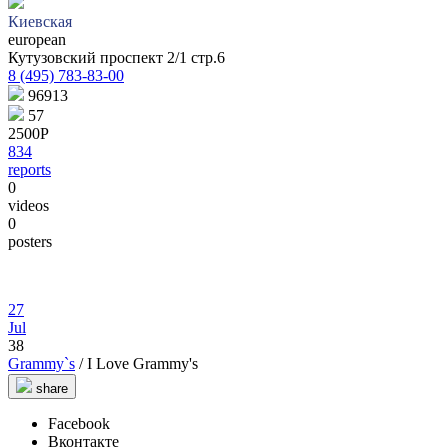
Киевская
european
Кутузовский проспект 2/1 стр.6
8 (495) 783-83-00
96913
57
2500Р
834
reports
0
videos
0
posters
27
Jul
38
Grammy`s
/ I Love Grammy's
share
Facebook
Вконтакте