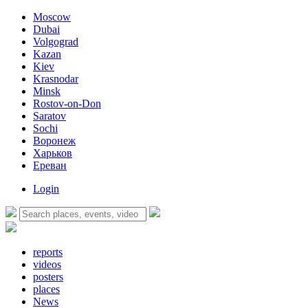
Moscow
Dubai
Volgograd
Kazan
Kiev
Krasnodar
Minsk
Rostov-on-Don
Saratov
Sochi
Воронеж
Харьков
Ереван
Login
reports
videos
posters
places
News