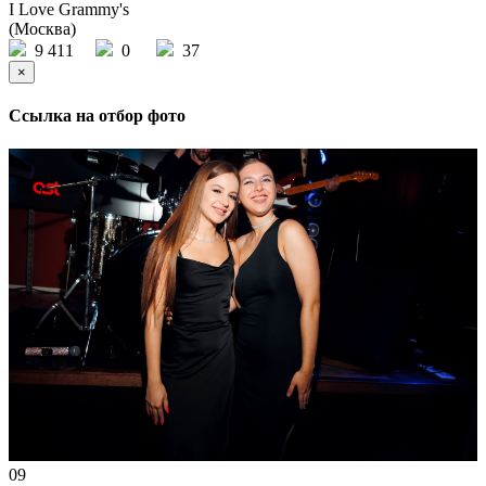
I Love Grammy's
(Москва)
9 411
0
37
×
Ссылка на отбор фото
09