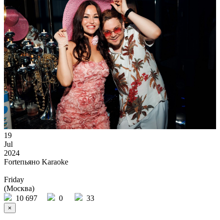
19
Jul
2024
Forteпьяно Karaoke
Friday
(Москва)
10 697
0
33
×