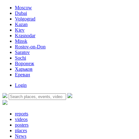
Moscow
Dubai
Volgograd
Kazan
Kiev
Krasnodar
Minsk
Rostov-on-Don
Saratov
Sochi
Воронеж
Харьков
Ереван
Login
reports
videos
posters
places
News