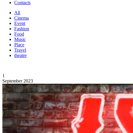
Contacts
All
Cinema
Event
Fashion
Food
Music
Place
Travel
theatre
1
September 2023