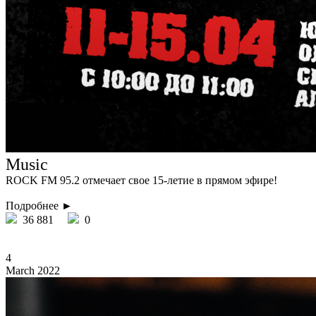
Music
ROCK FM 95.2 отмечает свое 15-летие в прямом эфире!
Подробнее ►
36 881
0
4
March 2022