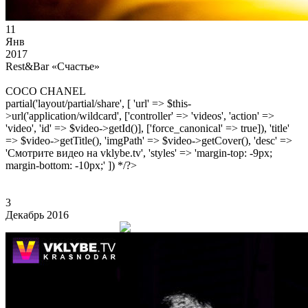
11
Янв
2017
Rest&Bar «Счастье»
COCO CHANEL
partial('layout/partial/share', [ 'url' => $this-
>url('application/wildcard', ['controller' => 'videos', 'action' =>
'video', 'id' => $video->getId()], ['force_canonical' => true]), 'title'
=> $video->getTitle(), 'imgPath' => $video->getCover(), 'desc' =>
'Смотрите видео на vklybe.tv', 'styles' => 'margin-top: -9px;
margin-bottom: -10px;' ]) */?>
3
Декабрь 2016