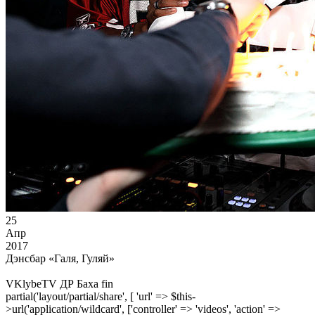
25
Апр
2017
Дэнсбар «Галя, Гуляй»
VKlybeTV ДР Баха fin
partial('layout/partial/share', [ 'url' => $this-
>url('application/wildcard', ['controller' => 'videos', 'action' =>