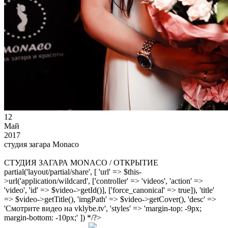
12
Май
2017
студия загара Monaco
СТУДИЯ ЗАГАРА MONACO / ОТКРЫТИЕ
partial('layout/partial/share', [ 'url' => $this-
>url('application/wildcard', ['controller' => 'videos', 'action' =>
'video', 'id' => $video->getId()], ['force_canonical' => true]), 'title'
=> $video->getTitle(), 'imgPath' => $video->getCover(), 'desc' =>
'Смотрите видео на vklybe.tv', 'styles' => 'margin-top: -9px;
margin-bottom: -10px;' ]) */?>