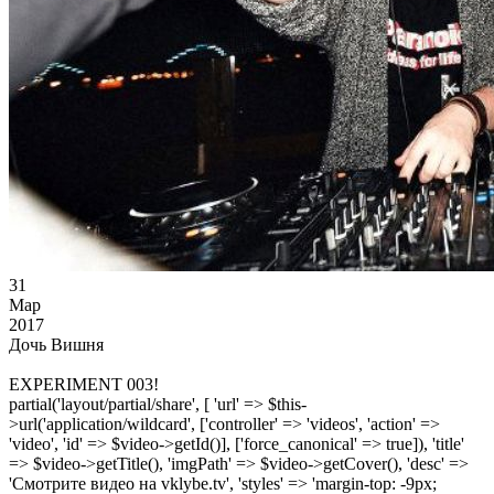
31
Мар
2017
Дочь Вишня
EXPERIMENT 003!
partial('layout/partial/share', [ 'url' => $this-
>url('application/wildcard', ['controller' => 'videos', 'action' =>
'video', 'id' => $video->getId()], ['force_canonical' => true]), 'title'
=> $video->getTitle(), 'imgPath' => $video->getCover(), 'desc' =>
'Смотрите видео на vklybe.tv', 'styles' => 'margin-top: -9px;