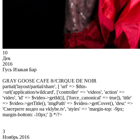
10
Дек
2016
Гусь Изакая Бар
GRAY GOOSE CAFE 8//CIRQUE DE NOIR
partial('layout/partial/share', [ 'url' => $this-
>url('application/wildcard', ['controller' => 'videos', 'action' =>
'video', 'id' => $video->getId()], ['force_canonical' => true]), 'title'
=> $video->getTitle(), 'imgPath' => $video->getCover(), 'desc' =>
'Смотрите видео на vklybe.tv', 'styles' => 'margin-top: -9px;
margin-bottom: -10px;' ]) */?>
3
Ноябрь 2016