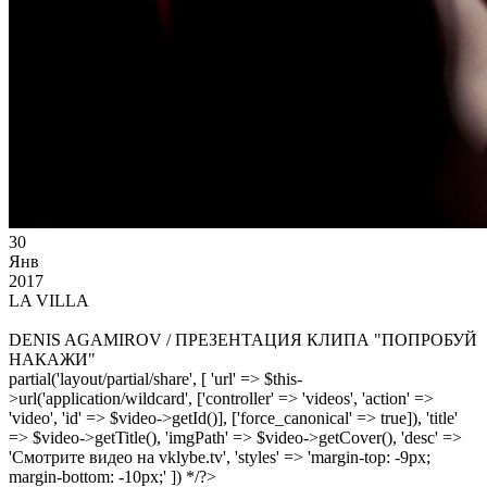
30
Янв
2017
LA VILLA
DENIS AGAMIROV / ПРЕЗЕНТАЦИЯ КЛИПА "ПОПРОБУЙ
НАКАЖИ"
partial('layout/partial/share', [ 'url' => $this-
>url('application/wildcard', ['controller' => 'videos', 'action' =>
'video', 'id' => $video->getId()], ['force_canonical' => true]), 'title'
=> $video->getTitle(), 'imgPath' => $video->getCover(), 'desc' =>
'Смотрите видео на vklybe.tv', 'styles' => 'margin-top: -9px;
margin-bottom: -10px;' ]) */?>