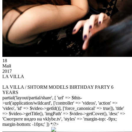
18
Май
2017
LA VILLA
LA VILLA / SHTORM MODELS BIRTHDAY PARTY 6
YEARS
partial('layout/partial/share', [ 'url' => $this-
>url('application/wildcard', ['controller' => 'videos', 'action' =>
'video', 'id' => $video->getId()], ['force_canonical' => true]), 'title'
=> $video->getTitle(), 'imgPath' => $video->getCover(), 'desc' =>
'Смотрите видео на vklybe.tv', 'styles' => 'margin-top: -9px;
margin-bottom: -10px;' ]) */?>