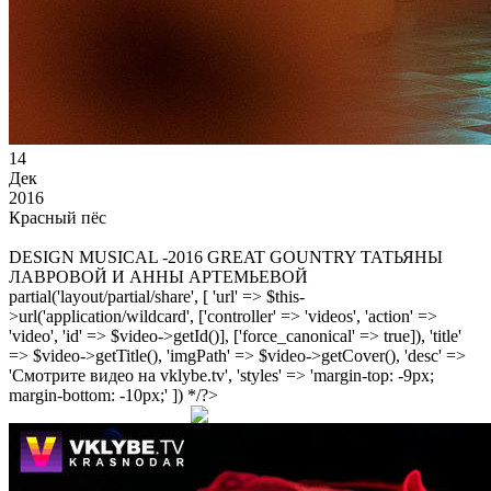
14
Дек
2016
Красный пёс
DESIGN MUSICAL -2016 GREAT GOUNTRY ТАТЬЯНЫ
ЛАВРОВОЙ И АННЫ АРТЕМЬЕВОЙ
partial('layout/partial/share', [ 'url' => $this-
>url('application/wildcard', ['controller' => 'videos', 'action' =>
'video', 'id' => $video->getId()], ['force_canonical' => true]), 'title'
=> $video->getTitle(), 'imgPath' => $video->getCover(), 'desc' =>
'Смотрите видео на vklybe.tv', 'styles' => 'margin-top: -9px;
margin-bottom: -10px;' ]) */?>