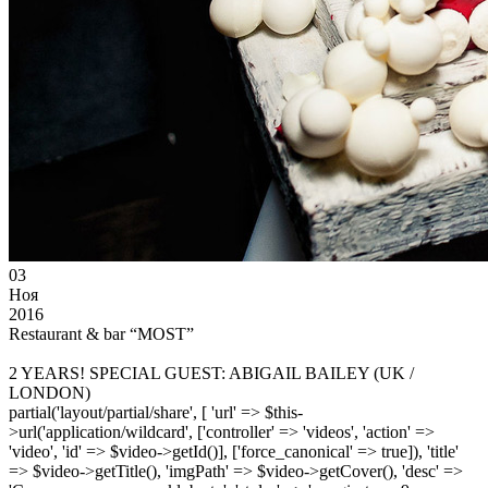
03
Ноя
2016
Restaurant & bar “MOST”
2 YEARS! SPECIAL GUEST: ABIGAIL BAILEY (UK /
LONDON)
partial('layout/partial/share', [ 'url' => $this-
>url('application/wildcard', ['controller' => 'videos', 'action' =>
'video', 'id' => $video->getId()], ['force_canonical' => true]), 'title'
=> $video->getTitle(), 'imgPath' => $video->getCover(), 'desc' =>