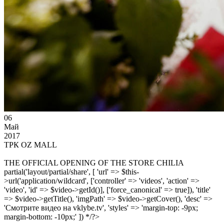
06
Май
2017
ТРК OZ MALL
THE OFFICIAL OPENING OF THE STORE CHILIA
partial('layout/partial/share', [ 'url' => $this-
>url('application/wildcard', ['controller' => 'videos', 'action' =>
'video', 'id' => $video->getId()], ['force_canonical' => true]), 'title'
=> $video->getTitle(), 'imgPath' => $video->getCover(), 'desc' =>
'Смотрите видео на vklybe.tv', 'styles' => 'margin-top: -9px;
margin-bottom: -10px;' ]) */?>