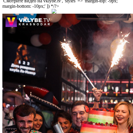
'Смотрите видео на vklybe.tv', 'styles' => 'margin-top: -9px;
margin-bottom: -10px;' ]) */?>