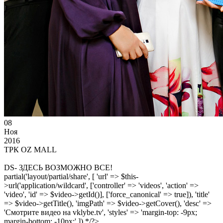
08
Ноя
2016
ТРК OZ MALL
DS- ЗДЕСЬ ВОЗМОЖНО ВСЕ!
partial('layout/partial/share', [ 'url' => $this-
>url('application/wildcard', ['controller' => 'videos', 'action' =>
'video', 'id' => $video->getId()], ['force_canonical' => true]), 'title'
=> $video->getTitle(), 'imgPath' => $video->getCover(), 'desc' =>
'Смотрите видео на vklybe.tv', 'styles' => 'margin-top: -9px;
margin-bottom: -10px;' ]) */?>