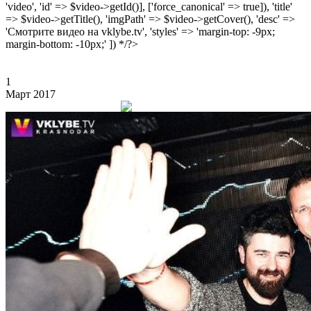
'video', 'id' => $video->getId()], ['force_canonical' => true]), 'title'
=> $video->getTitle(), 'imgPath' => $video->getCover(), 'desc' =>
'Смотрите видео на vklybe.tv', 'styles' => 'margin-top: -9px;
margin-bottom: -10px;' ]) */?>
1
Март 2017