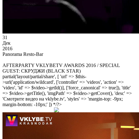
31
Дек
2016
Panorama Resto-Bar
AFTERPARTY VKLYBETV AWARDS 2016 / SPECIAL
GUEST: СКРУДЖИ (BLACK STAR)
partial('layout/partial/share', [ 'url' => $this-
>url('application/wildcard', ['controller' => 'videos', 'action' =>
'video', 'id' => $video->getId()], ['force_canonical' => true]), 'title'
=> $video->getTitle(), 'imgPath' => $video->getCover(), 'desc' =>
'Смотрите видео на vklybe.tv', 'styles' => 'margin-top: -9px;
margin-bottom: -10px;' ]) */?>