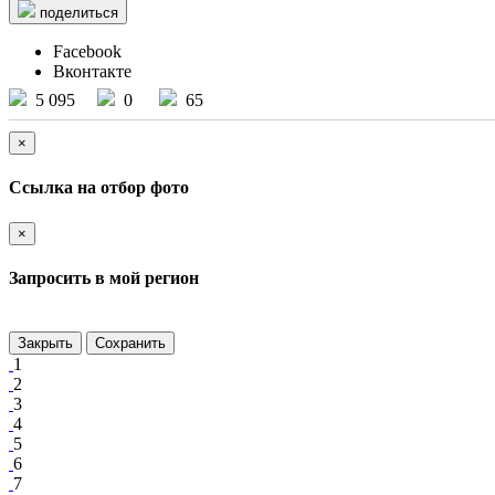
поделиться
Facebook
Вконтакте
5 095
0
65
×
Ссылка на отбор фото
×
Запросить в мой регион
Закрыть
Сохранить
1
2
3
4
5
6
7