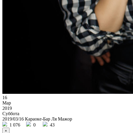
16
Мар
2019
Суббота
2019/03/16 Караоке-Бар Ля Мажор
1 076
0
43
×