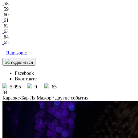
58
59
60
61
62
63
64
65
Ramisonic
поделиться
Facebook
Вконтакте
5 095
0
65
34
Караоке-Бар Ля Мажор
/ другие события