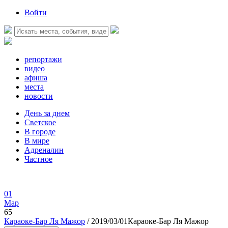
Войти
репортажи
видео
афиша
места
новости
День за днем
Светское
В городе
В мире
Адреналин
Частное
01
Мар
65
Караоке-Бар Ля Мажор
/ 2019/03/01Караоке-Бар Ля Мажор