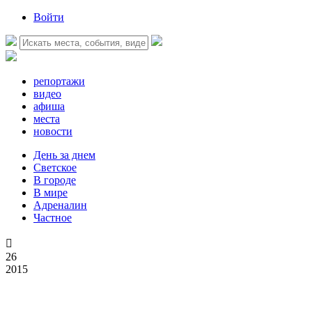
Войти
репортажи
видео
афиша
места
новости
День за днем
Светское
В городе
В мире
Адреналин
Частное

26
2015