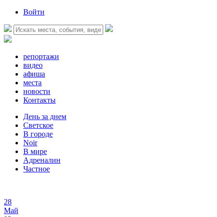
Войти
репортажи
видео
афиша
места
новости
Контакты
День за днем
Светское
В городе
Noir
В мире
Адреналин
Частное
28
Май