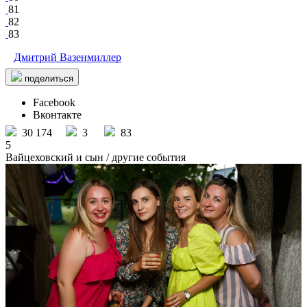
81
82
83
Дмитрий Вазенмиллер
поделиться
Facebook
Вконтакте
30 174
3
83
5
Вайцеховский и сын
/ другие события