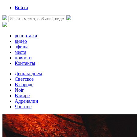
Войти
репортажи
видео
афиша
места
новости
Контакты
День за днем
Светское
В городе
Noir
В мире
Адреналин
Частное