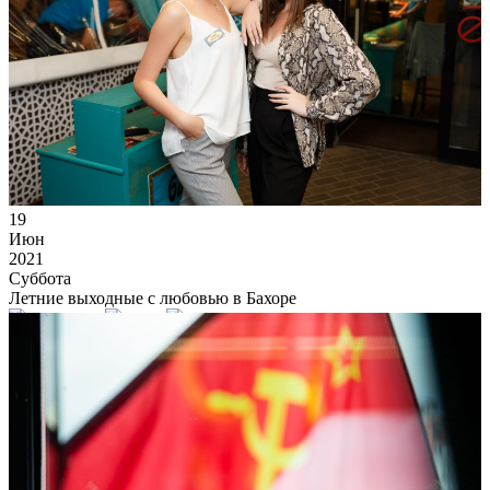
19
Июн
2021
Суббота
Летние выходные с любовью в Бахоре
14 772
0
70
×
Ссылка на отбор фото