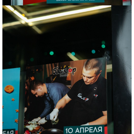
09
Май
2021
Воскресенье
День Победы 9 мая 2021
11 621
1
36
×
Ссылка на отбор фото