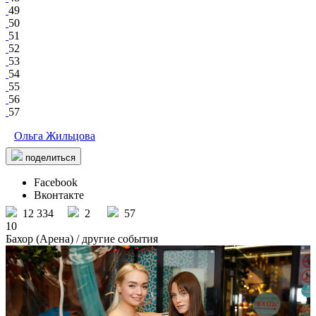
49
50
51
52
53
54
55
56
57
Ольга Жильцова
поделиться
Facebook
Вконтакте
12 334
2
57
10
Бахор (Арена)
/ другие события