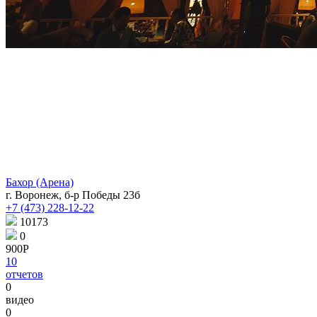
Бахор (Арена)
г. Воронеж, б-р Победы 23б
+7 (473) 228-12-22
10173
0
900Р
10
отчетов
0
видео
0