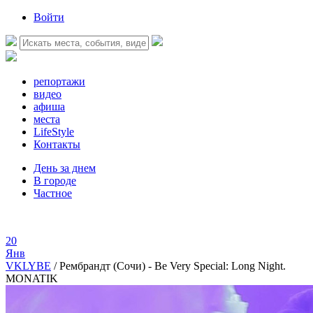
Войти
репортажи
видео
афиша
места
LifeStyle
Контакты
День за днем
В городе
Частное
20
Янв
VKLYBE
/
Рембрандт (Сочи) - Be Very Special: Long Night.
MONATIK