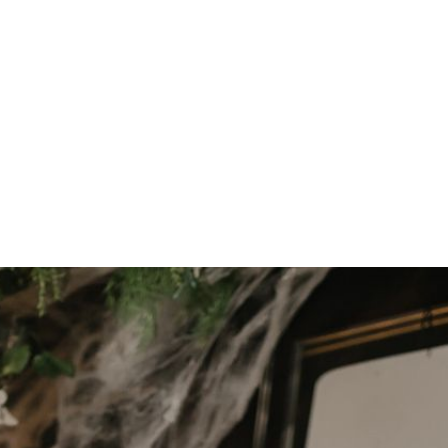
Во все тяжкие". Интерьер в арт-хаус стиле химической лаборатор
ол с видом на море. Мексиканская и Европейская кухня уникальн
грают DJ, резиденты бара. Так же приезжают Dj с разных уголко
 по телефону. Режим работы с 19:00 до 8:00 ежедневно. Бар для