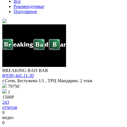
Все
Рекомендуемые
Популярное
BREAKING BAD BAR
8(938) 441-11-30
г.Сочи, Бестужева 1/1 , ТРЦ Мандарин, 2 этаж
79750
1
1500Р
243
отчетов
0
видео
0
© 1987–2026 HERE |
Terms of use