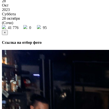
28
Окт
2023
Суббота
28 октября
(Сочи)
41 776
0
95
×
Ссылка на отбор фото