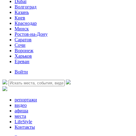
Dubai
Волгоград
Казань
Киев
Краснодар
Минск
Ростов-на-Дону
Саратов
Сочи
Воронеж
Харьков
Ереван
Войти
репортажи
видео
афиша
места
LifeStyle
Контакты