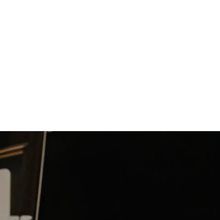
ии mr. Хайзенберга 2 этажа. Открытая и закрытая терасса с
ой подачей блюд. Насыщенная барная карта, с авторскими
в страны. Музыка стиле Deep Tech, House, Techno. FC/Free -
 всех своих.