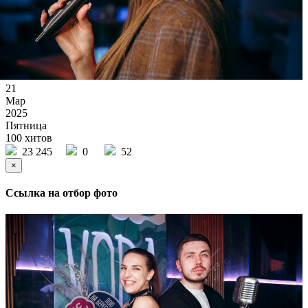
21
Мар
2025
Пятница
100 хитов
23 245
0
52
×
Ссылка на отбор фото