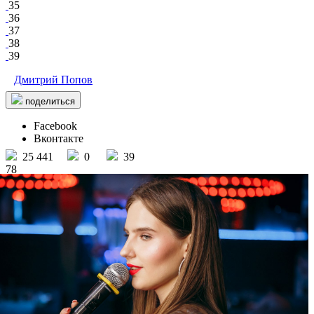
35
36
37
38
39
Дмитрий Попов
поделиться
Facebook
Вконтакте
25 441
0
39
78
Рестобар-караоке VODA
/ другие события