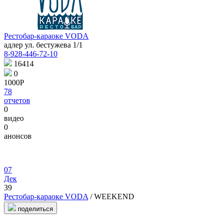
Рестобар-караоке VODA
адлер ул. бестужева 1/1
8-928-446-72-10
16414
0
1000Р
78
отчетов
0
видео
0
анонсов
07
Дек
39
Рестобар-караоке VODA
/ WEEKEND
поделиться