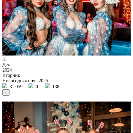
31
Дек
2024
Вторник
Новогодняя ночь 2025
31 059
0
138
×
Ссылка на отбор фото