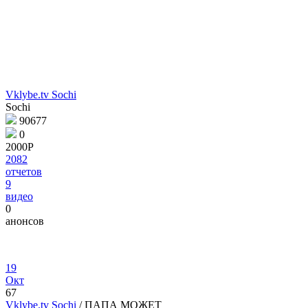
Vklybe.tv Sochi
Sochi
90677
0
2000Р
2082
отчетов
9
видео
0
анонсов
19
Окт
67
Vklybe.tv Sochi
/ ПАПА МОЖЕТ