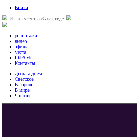
Войти
репортажи
видео
афиша
места
LifeStyle
Контакты
День за днем
Светское
В городе
В мире
Частное