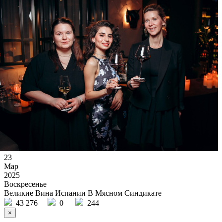
23
Мар
2025
Воскресенье
Великие Вина Испании В Мясном Синдикате
43 276
0
244
×