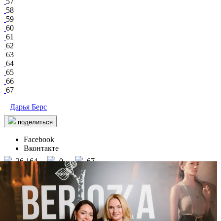
57
58
59
60
61
62
63
64
65
66
67
Дарья Берс
поделиться
Facebook
Вконтакте
26 164
0
67
2082
Vklybe.tv Sochi
/ другие события