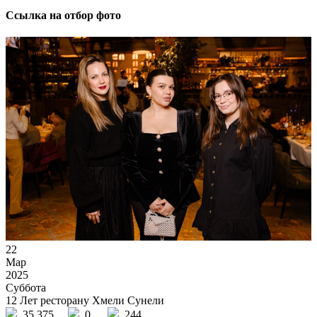
Ссылка на отбор фото
22
Мар
2025
Суббота
12 Лет ресторану Хмели Сунели
35 375
0
244