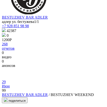
BESTUZHEV BAR ADLER
адлер ул. бестужева1/1
+7 928 851 98 98
42387
0
1200Р
268
отчетов
0
видео
0
анонсов
29
Июн
99
BESTUZHEV BAR ADLER
/ BESTUZHEV WEEKEND
поделиться