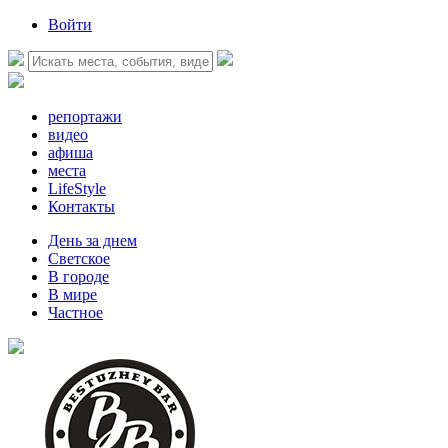
Войти
репортажи
видео
афиша
места
LifeStyle
Контакты
День за днем
Светское
В городе
В мире
Частное