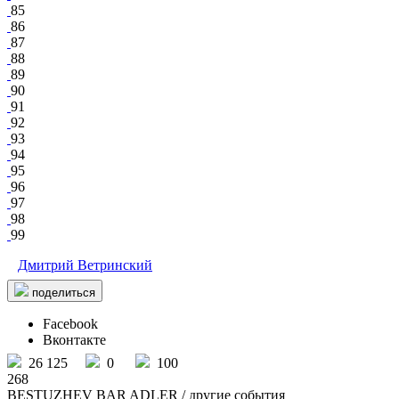
85
86
87
88
89
90
91
92
93
94
95
96
97
98
99
Дмитрий Ветринский
поделиться
Facebook
Вконтакте
26 125
0
100
268
BESTUZHEV BAR ADLER
/ другие события