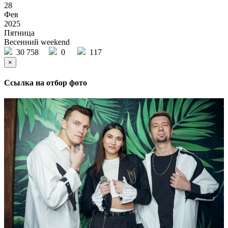
28
Фев
2025
Пятница
Весенний weekend
30 758
0
117
×
Ссылка на отбор фото