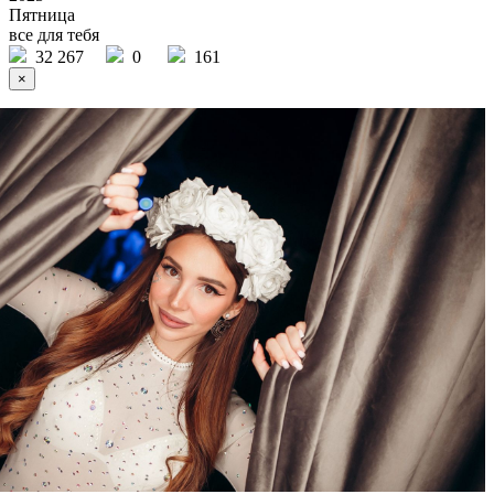
Пятница
все для тебя
32 267
0
161
×
Ссылка на отбор фото