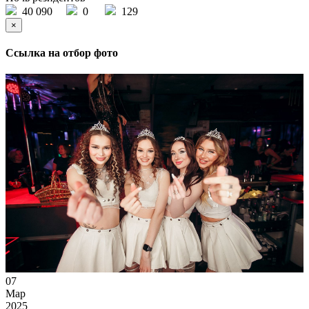
40 090
0
129
×
Ссылка на отбор фото
07
Мар
2025