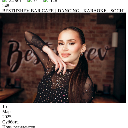
24 961
0
128
248
BESTUZHEV BAR CAFE || DANCING || KARAOKE || SOCHI
/ другие события
15
Мар
2025
Суббота
Ночь резидентов