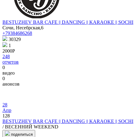
BESTUZHEV BAR CAFE || DANCING || KARAOKE || SOCHI
Сочи, Несебрская,6
+79384686268
30329
1
2000Р
248
отчетов
0
видео
0
анонсов
28
Апр
128
BESTUZHEV BAR CAFE || DANCING || KARAOKE || SOCHI
/ ВЕСЕННИЙ WEEKEND
поделиться