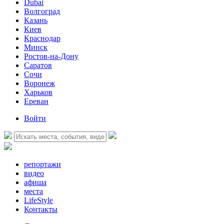
Dubai
Волгоград
Казань
Киев
Краснодар
Минск
Ростов-на-Дону
Саратов
Сочи
Воронеж
Харьков
Ереван
Войти
репортажи
видео
афиша
места
LifeStyle
Контакты