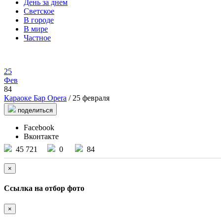
День за днем
Светское
В городе
В мире
Частное
25
Фев
84
Караоке Бар Opera
/ 25 февраля
поделиться
Facebook
Вконтакте
45 721
0
84
×
Ссылка на отбор фото
×