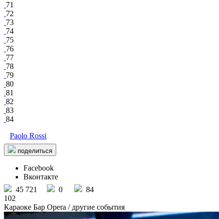
71
72
73
74
75
76
77
78
79
80
81
82
83
84
Paolo Rossi
поделиться
Facebook
Вконтакте
45 721
0
84
102
Караоке Бар Opera
/ другие события