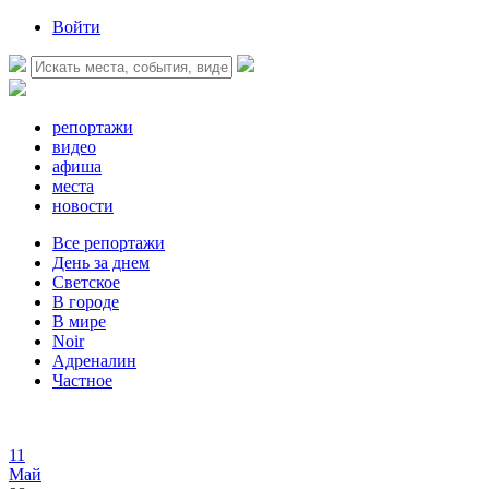
Войти
репортажи
видео
афиша
места
новости
Все репортажи
День за днем
Светское
В городе
В мире
Noir
Адреналин
Частное
11
Май