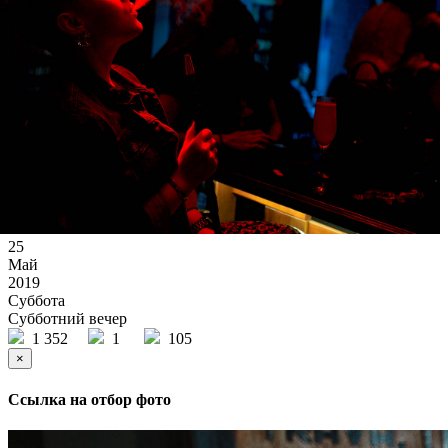
25
Май
2019
Суббота
Субботний вечер
1 352
1
105
×
Ссылка на отбор фото