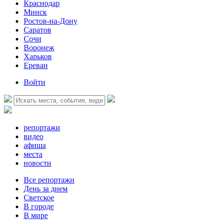
Краснодар
Минск
Ростов-на-Дону
Саратов
Сочи
Воронеж
Харьков
Ереван
Войти
репортажи
видео
афиша
места
новости
Все репортажи
День за днем
Светское
В городе
В мире