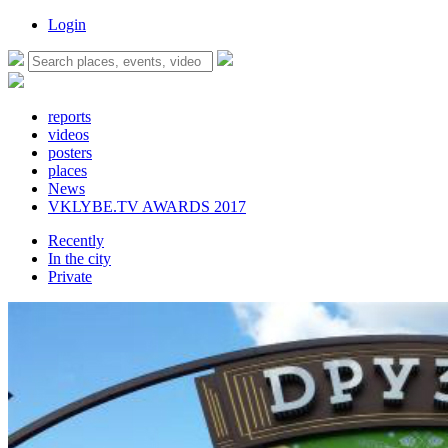
Login
reports
videos
posters
places
News
VKLYBE.TV AWARDS 2017
Recently
In the city
Private