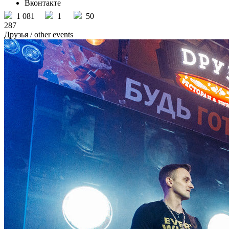
Вконтакте
1 081
1
50
287
Друзья
/ other events