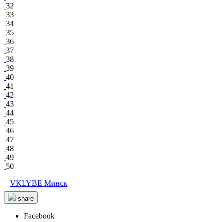
32
33
34
35
36
37
38
39
40
41
42
43
44
45
46
47
48
49
50
VKLYBE Минск
share
Facebook