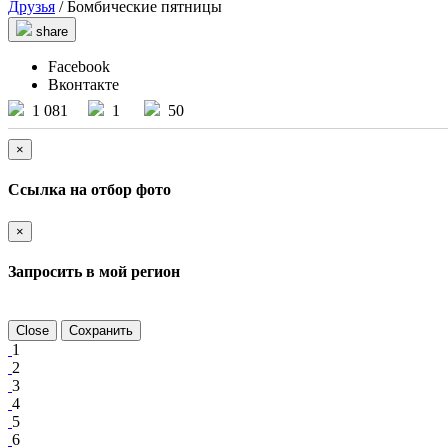
Друзья
/ Бомбические пятницы
share
Facebook
Вконтакте
1 081
1
50
×
Ссылка на отбор фото
×
Запросить в мой регион
Close
Сохранить
1
2
3
4
5
6