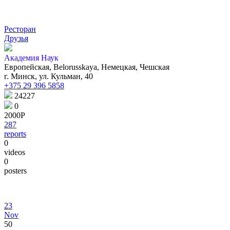
Ресторан
Друзья
Академия Наук
Европейская, Belorusskaya, Немецкая, Чешская
г. Минск, ул. Кульман, 40
+375 29 396 5858
24227
0
2000Р
287
reports
0
videos
0
posters
23
Nov
50