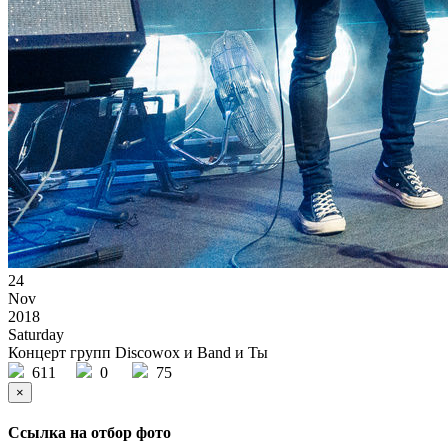
24
Nov
2018
Saturday
Концерт групп Discowox и Band и Ты
611
0
75
×
Ссылка на отбор фото