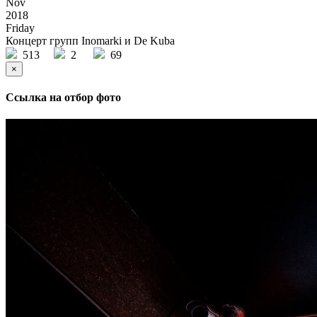
Nov
2018
Friday
Концерт групп Inomarki и De Kuba
513
2
69
×
Ссылка на отбор фото