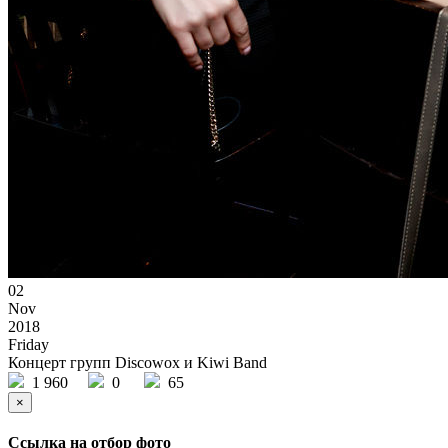
02
Nov
2018
Friday
Концерт групп Discowox и Kiwi Band
1 960
0
65
×
Ссылка на отбор фото