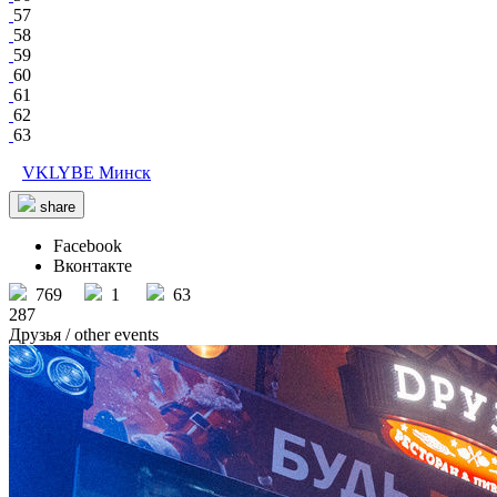
57
58
59
60
61
62
63
VKLYBE Минск
share
Facebook
Вконтакте
769
1
63
287
Друзья
/ other events