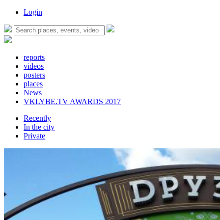
Login
reports
videos
posters
places
News
VKLYBE.TV AWARDS 2017
Recently
In the city
Private