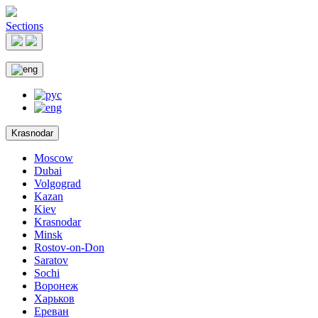
Sections
Krasnodar
Moscow
Dubai
Volgograd
Kazan
Kiev
Krasnodar
Minsk
Rostov-on-Don
Saratov
Sochi
Воронеж
Харьков
Ереван