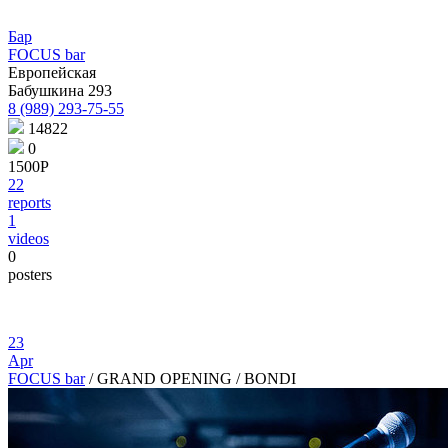
Бар
FOCUS bar
Европейская
Бабушкина 293
8 (989) 293-75-55
14822
0
1500Р
22
reports
1
videos
0
posters
23
Apr
FOCUS bar
/
GRAND OPENING / BONDI