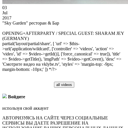
03
Jul
2017
"Sky Garden" ресторан & Бар
OPENING+AFTERPARTY / SPECIAL GUEST: SHARAM JEY
(GERMANY)
partial('layout/partial/share', [ 'url' => $this-
>url('application/wildcard', ['controller' => 'videos', 'action' =>
'video', 'id' => $video->getId()], ['force_canonical' => true]), 'title'
=> $video->getTitle(), 'imgPath' => $video->getCover(), 'desc' =>
'Смотрите видео на vklybe.tv', 'styles' => 'margin-top: -9px;
margin-bottom: -10px;' ]) */?>
all videos
Войдите
используя свой аккаунт
АВТОРИЗУЯСЬ НА САЙТЕ ЧЕРЕЗ СОЦИАЛЬНЫЕ
СЕРВИСЫ ВЫ ДАЕТЕ РАЗРЕШЕНИЕ НА