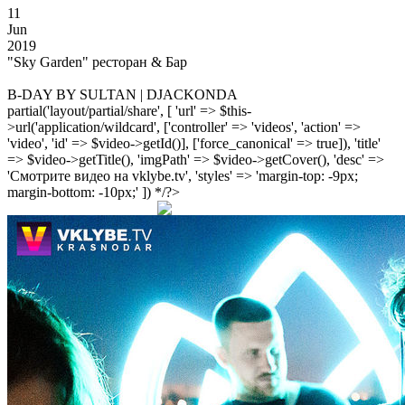
11
Jun
2019
"Sky Garden" ресторан & Бар
B-DAY BY SULTAN | DJACKONDA
partial('layout/partial/share', [ 'url' => $this-
>url('application/wildcard', ['controller' => 'videos', 'action' =>
'video', 'id' => $video->getId()], ['force_canonical' => true]), 'title'
=> $video->getTitle(), 'imgPath' => $video->getCover(), 'desc' =>
'Смотрите видео на vklybe.tv', 'styles' => 'margin-top: -9px;
margin-bottom: -10px;' ]) */?>