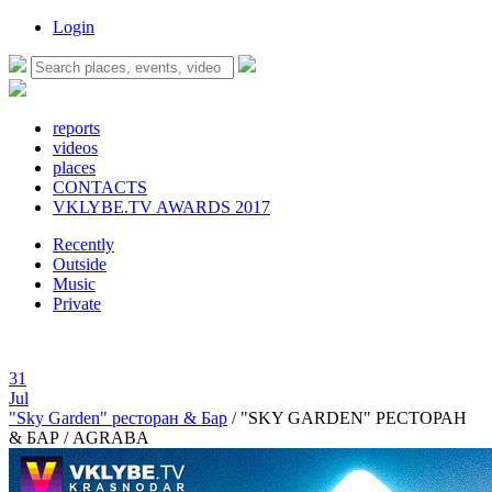
Login
reports
videos
places
CONTACTS
VKLYBE.TV AWARDS 2017
Recently
Outside
Music
Private
31
Jul
"Sky Garden" ресторан & Бар
/
"SKY GARDEN" РЕСТОРАН
& БАР / AGRABA