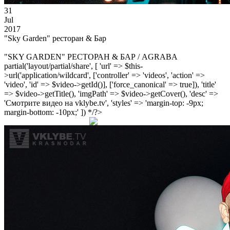
31
Jul
2017
"Sky Garden" ресторан & Бар
"SKY GARDEN" РЕСТОРАН & БАР / AGRABA
partial('layout/partial/share', [ 'url' => $this-
>url('application/wildcard', ['controller' => 'videos', 'action' =>
'video', 'id' => $video->getId()], ['force_canonical' => true]), 'title'
=> $video->getTitle(), 'imgPath' => $video->getCover(), 'desc' =>
'Смотрите видео на vklybe.tv', 'styles' => 'margin-top: -9px;
margin-bottom: -10px;' ]) */?>