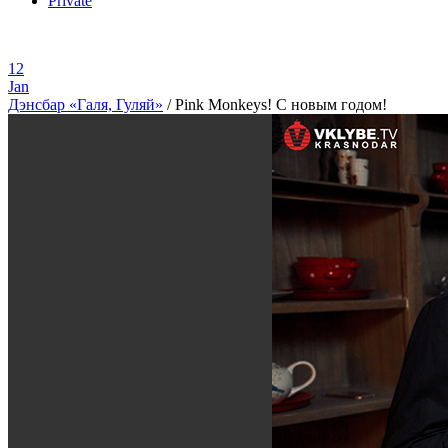
Private
12
Jan
Дэнсбар «Галя, Гуляй»
/
Pink Monkeys! С новым годом!