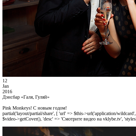
12
Jan
2016
Дэнсбар «Галя, Гуляй»
Pink Monkeys! С новым годом!
partial('layout/partial/share', [ 'url' => $this->url('application/wildcard
$video->getCover(), 'desc' => 'Смотрите видео на vklybe.tv', 'styles'