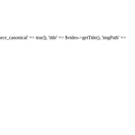
['force_canonical' => true]), 'title' => $video->getTitle(), 'imgPath' =>