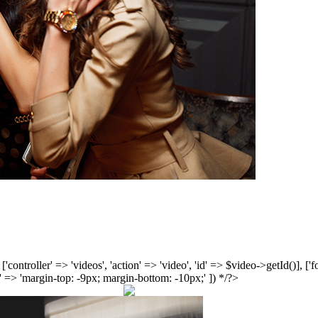
', ['controller' => 'videos', 'action' => 'video', 'id' => $video->getId()], 
 => 'margin-top: -9px; margin-bottom: -10px;' ]) */?>