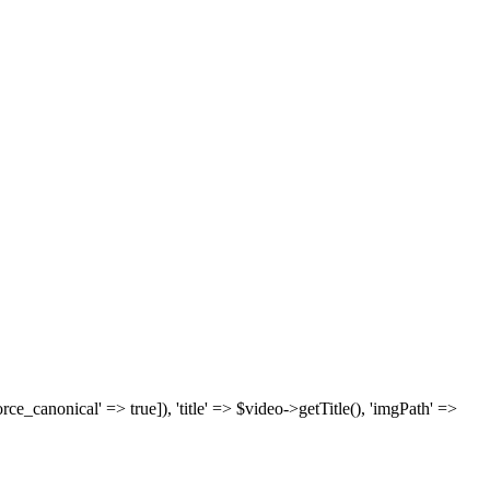
['force_canonical' => true]), 'title' => $video->getTitle(), 'imgPath' =>