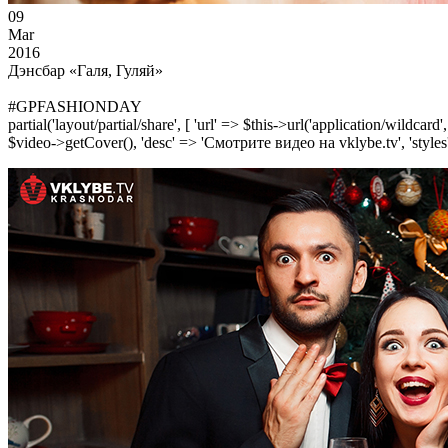
09
Mar
2016
Дэнсбар «Галя, Гуляй»
#GPFASHIONDAY
partial('layout/partial/share', [ 'url' => $this->url('application/wildcard
$video->getCover(), 'desc' => 'Смотрите видео на vklybe.tv', 'styles'