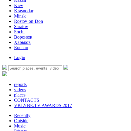
Kazan
Kiev
Krasnodar
Minsk
Rostov-on-Don
Saratov
Sochi
Воронеж
Харьков
Ереван
Login
reports
videos
places
CONTACTS
VKLYBE.TV AWARDS 2017
Recently
Outside
Music