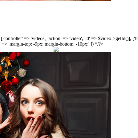
', ['controller' => 'videos', 'action' => 'video', 'id' => $video->getId()], 
 => 'margin-top: -9px; margin-bottom: -10px;' ]) */?>