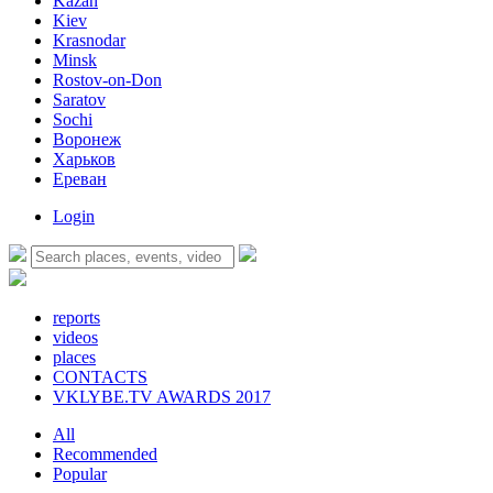
Kazan
Kiev
Krasnodar
Minsk
Rostov-on-Don
Saratov
Sochi
Воронеж
Харьков
Ереван
Login
reports
videos
places
CONTACTS
VKLYBE.TV AWARDS 2017
All
Recommended
Popular