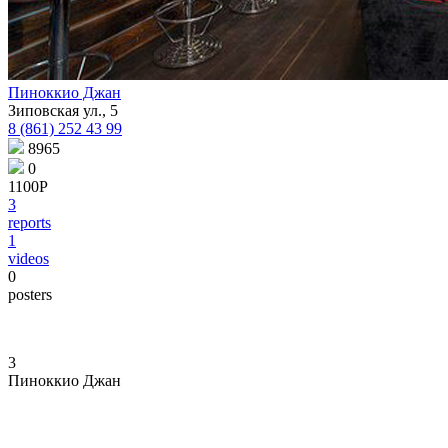
Пиноккио Джан
Зиповская ул., 5
8 (861) 252 43 99
8965
0
1100Р
3
reports
1
videos
0
posters
3
Пиноккио Джан