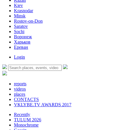
Kazan
Kiev
Krasnodar
Minsk
Rostov-on-Don
Saratov
Sochi
Воронеж
Харьков
Ереван
Login
reports
videos
places
CONTACTS
VKLYBE.TV AWARDS 2017
Recently
TULUM 2026
Monochrome