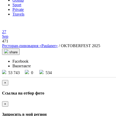
Gossip
Sport
Private
Travels
27
Sep
471
Ресторан-пивоварня «Paulaner»
/ OKTOBERFEST 2025
share
Facebook
Вконтакте
53 743
0
534
×
Ссылка на отбор фото
×
Запросить в мой регион