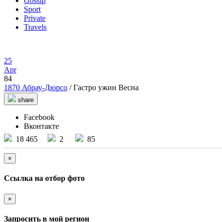
Gossip
Sport
Private
Travels
25
Apr
84
1870 Абрау-Дюрсо
/ Гастро ужин Весна
share
Facebook
Вконтакте
18 465
2
85
×
Ссылка на отбор фото
×
Запросить в мой регион