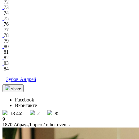
72
73
74
75
76
77
78
79
80
81
82
83
84
Зубов Андрей
share
Facebook
Вконтакте
18 465
2
85
9
1870 Абрау-Дюрсо
/ other events