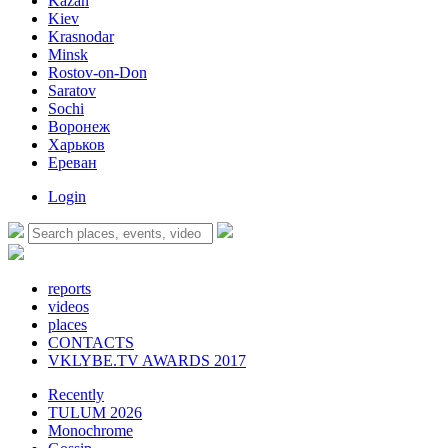
Kazan
Kiev
Krasnodar
Minsk
Rostov-on-Don
Saratov
Sochi
Воронеж
Харьков
Ереван
Login
reports
videos
places
CONTACTS
VKLYBE.TV AWARDS 2017
Recently
TULUM 2026
Monochrome