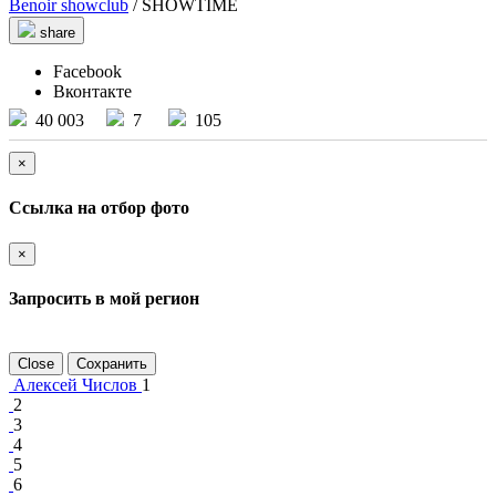
Benoir showclub
/ SHOWTIME
share
Facebook
Вконтакте
40 003
7
105
×
Ссылка на отбор фото
×
Запросить в мой регион
Close
Сохранить
Алексей Числов
1
2
3
4
5
6