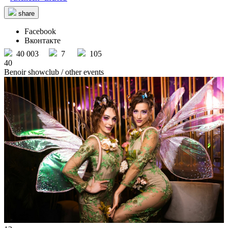
share
Facebook
Вконтакте
40 003
7
105
40
Benoir showclub
/ other events