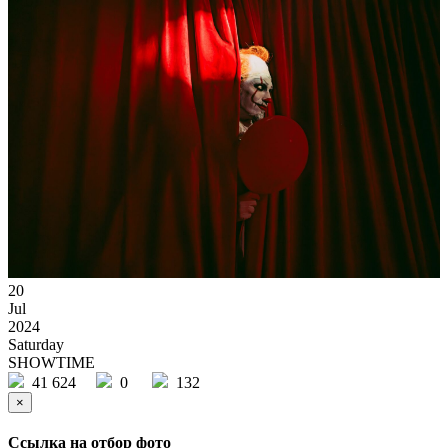
20
Jul
2024
Saturday
SHOWTIME
41 624
0
132
×
Ссылка на отбор фото