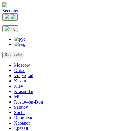
Sections
Krasnodar
Moscow
Dubai
Volgograd
Kazan
Kiev
Krasnodar
Minsk
Rostov-on-Don
Saratov
Sochi
Воронеж
Харьков
Ереван