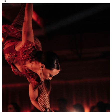
13
Sep
2024
Friday
Showtime
33 374
3
110
×
Ссылка на отбор фото