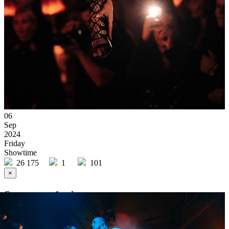
06
Sep
2024
Friday
Showtime
26 175
1
101
×
Ссылка на отбор фото