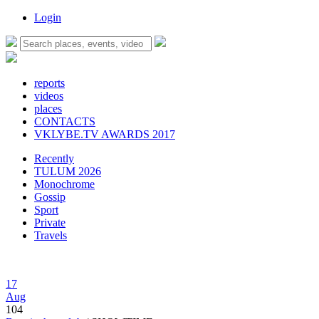
Login
reports
videos
places
CONTACTS
VKLYBE.TV AWARDS 2017
Recently
TULUM 2026
Monochrome
Gossip
Sport
Private
Travels
17
Aug
104