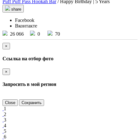
Puff Puff Pass Hookah Bar
/ Happy Birthday | 5 Years
share
Facebook
Вконтакте
26 066
0
70
×
Ссылка на отбор фото
×
Запросить в мой регион
Close
Сохранить
1
2
3
4
5
6