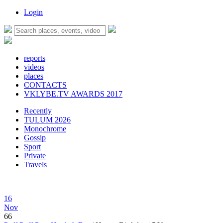
Login
reports
videos
places
CONTACTS
VKLYBE.TV AWARDS 2017
Recently
TULUM 2026
Monochrome
Gossip
Sport
Private
Travels
16
Nov
66