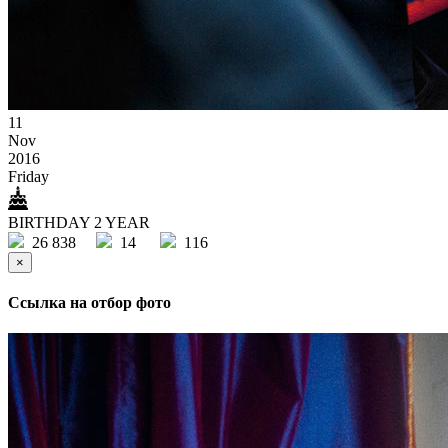
11
Nov
2016
Friday
BIRTHDAY 2 YEAR
26 838
14
116
×
Ссылка на отбор фото