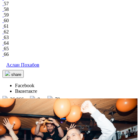
57
58
59
60
61
62
63
64
65
66
Аслан Похабов
share
Facebook
Вконтакте
26 066
0
70
12
Puff Puff Pass Hookah Bar
/ other events