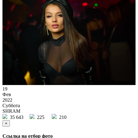
19
Фев
2022
Суббота
SHRAM
35 643
225
210
×
Ссылка на отбор фото