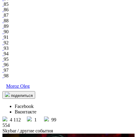
85
86
87
88
89
90
91
92
93
94
95
96
97
98
Moroz Oleg
поделиться
Facebook
Вконтакте
4 112
1
99
554
Skybar
/ другие события