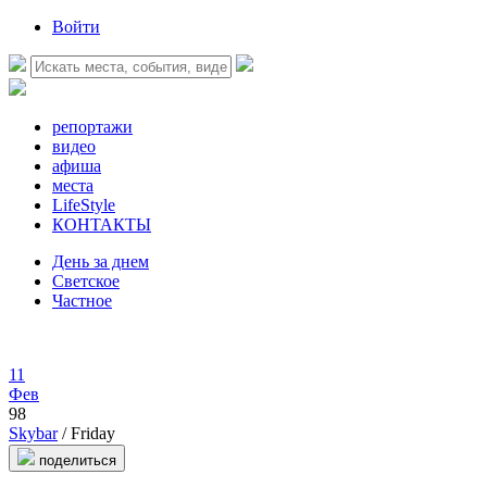
Войти
репортажи
видео
афиша
места
LifeStyle
КОНТАКТЫ
День за днем
Светское
Частное
11
Фев
98
Skybar
/ Friday
поделиться