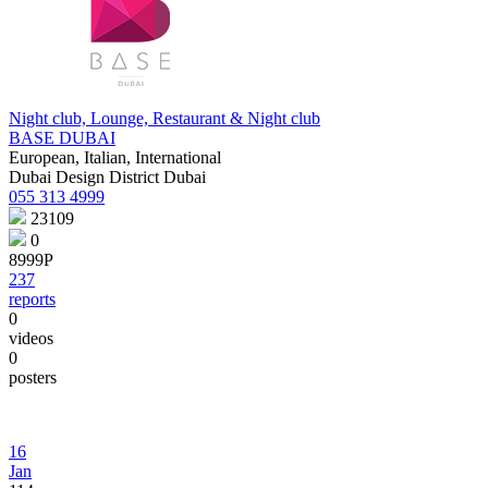
Night club, Lounge, Restaurant & Night club
BASE DUBAI
European, Italian, International
Dubai Design District Dubai
055 313 4999
23109
0
8999Р
237
reports
0
videos
0
posters
16
Jan