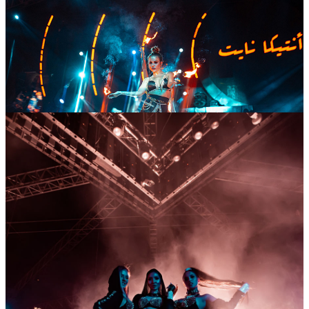
05
Mar
2020
Thursday
Thursday
1 491
3
156
×
Ссылка на отбор фото