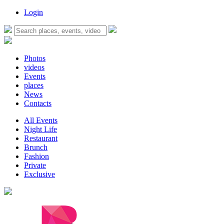
Login
Photos
videos
Events
places
News
Contacts
All Events
Night Life
Restaurant
Brunch
Fashion
Private
Exclusive