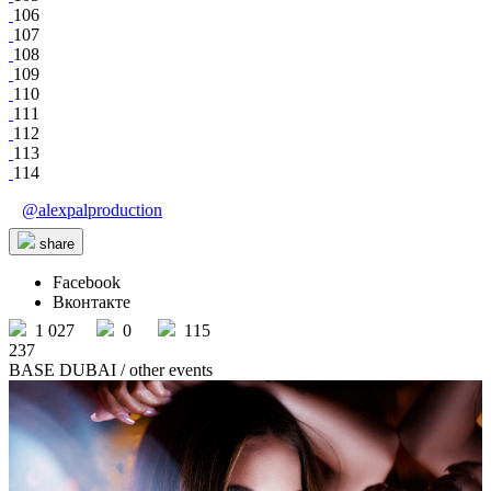
106
107
108
109
110
111
112
113
114
@alexpalproduction
share
Facebook
Вконтакте
1 027
0
115
237
BASE DUBAI
/ other events