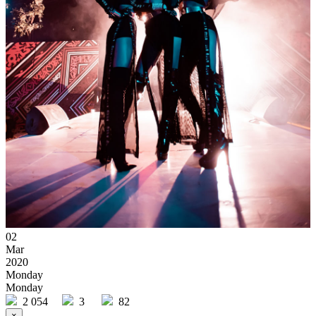
02
Mar
2020
Monday
Monday
2 054
3
82
×