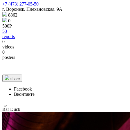
+7 (473) 277-05-50
г. Воронеж, Плехановская, 9А
8862
0
500Р
53
reports
0
videos
0
2 km
2 km
© 1987–2026 HERE |
Terms of use
posters
share
Facebook
Вконтакте
Bar Duck