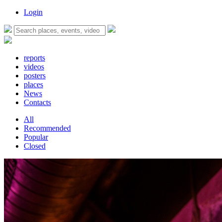
Login
reports
videos
posters
places
News
Contacts
All
Recommended
Popular
Closed