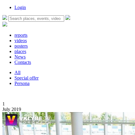
Login
reports
videos
posters
places
News
Contacts
All
Special offer
Persona
1
July 2019