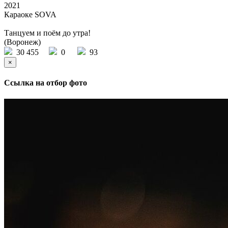
2021
Караоке SOVA
Танцуем и поём до утра!
(Воронеж)
30 455
0
93
×
Ссылка на отбор фото