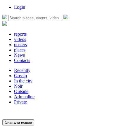
Login
reports
videos
posters
places
News
Contacts
Recently
Gossip
In the city
Noir
Outside
Adrenaline
Private
Сначала новые