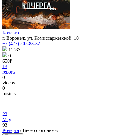
Кочерга
г. Воронеж, ул. Комиссаржевской, 10
+7 (473) 202-88-82
11533
0
650Р
13
reports
0
videos
0
posters
22
May
93
Кочерга
/ Вечер с огоньком