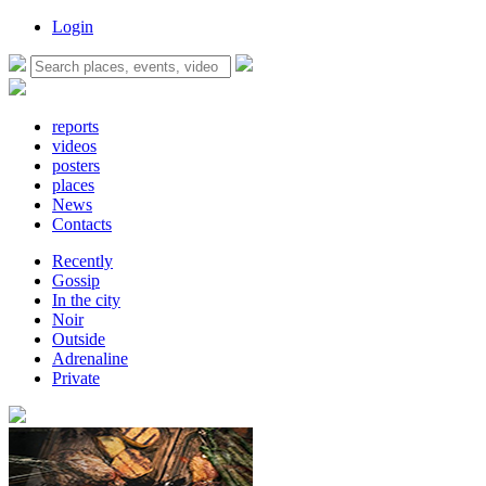
Login
reports
videos
posters
places
News
Contacts
Recently
Gossip
In the city
Noir
Outside
Adrenaline
Private