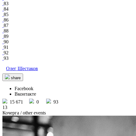
83
84
85
86
87
88
89
90
91
92
93
Олег Шестаков
share
Facebook
Вконтакте
15 671
0
93
13
Кочерга
/ other events