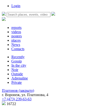
Login
reports
videos
posters
places
News
Contacts
Recently
Gossip
In the city
Noir
Outside
Adrenaline
Private
Платонов (закрыто)
г. Воронеж, ул. Платонова, 4
+7 (473) 239-63-63
16722