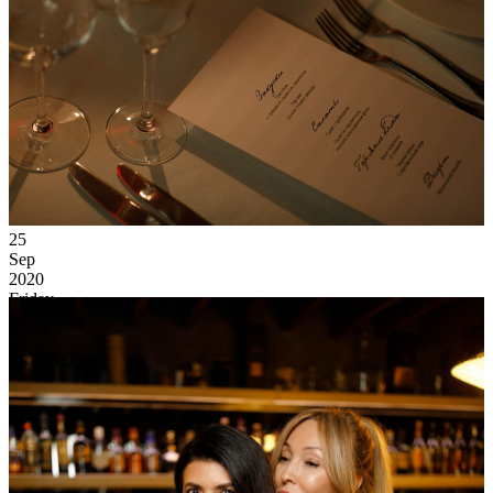
25
Sep
2020
Friday
Epic Last Party
20 052
0
101
×
Ссылка на отбор фото