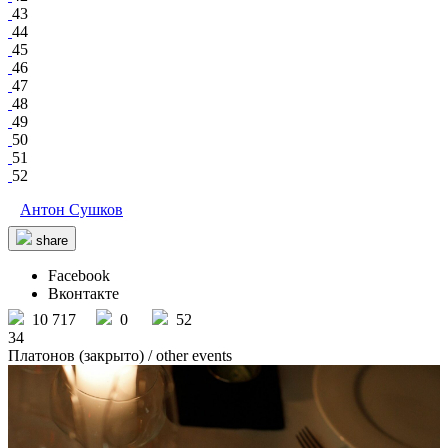
43
44
45
46
47
48
49
50
51
52
Антон Сушков
share
Facebook
Вконтакте
10 717
0
52
34
Платонов (закрыто)
/ other events