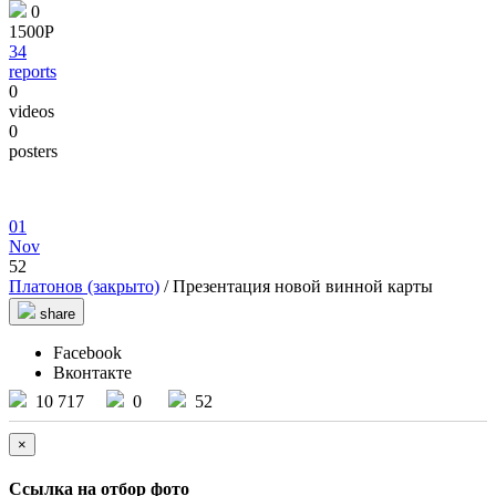
0
1500Р
34
reports
0
videos
0
posters
01
Nov
52
Платонов (закрыто)
/ Презентация новой винной карты
share
Facebook
Вконтакте
10 717
0
52
×
Ссылка на отбор фото