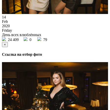
14
Feb
2020
Friday
День всех влюблённых
24 409
0
79
×
Ссылка на отбор фото