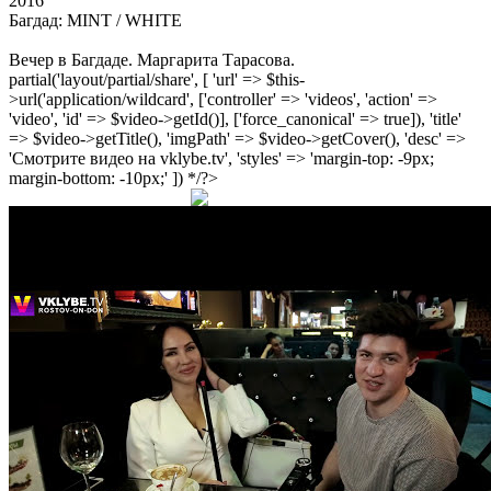
2016
Багдад: MINT / WHITE
Вечер в Багдаде. Маргарита Тарасова.
partial('layout/partial/share', [ 'url' => $this-
>url('application/wildcard', ['controller' => 'videos', 'action' =>
'video', 'id' => $video->getId()], ['force_canonical' => true]), 'title'
=> $video->getTitle(), 'imgPath' => $video->getCover(), 'desc' =>
'Смотрите видео на vklybe.tv', 'styles' => 'margin-top: -9px;
margin-bottom: -10px;' ]) */?>