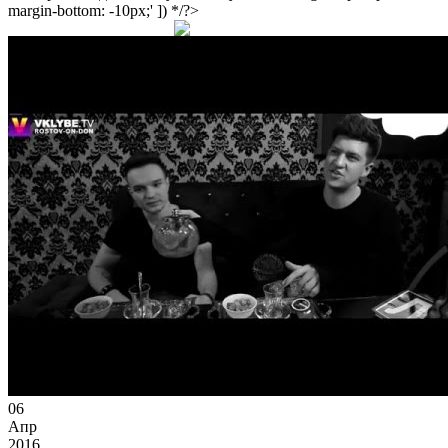
margin-bottom: -10px;' ]) */?>
06
Апр
2016