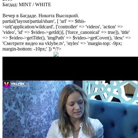
Багдад: MINT / WHITE
Вечер в Багдаде. Никита Высоцкий.
partial('layout/partial/share', [ 'url' => $this-
>url('application/wildcard', ['controller' => 'videos', 'action' =>
'video', 'id' => $video->getId()], ['force_canonical' => true]), 'title'
=> $video->getTitle(), 'imgPath' => $video->getCover(), 'desc' =>
'Смотрите видео на vklybe.tv', 'styles' => 'margin-top: -9px;
margin-bottom: -10px;' ]) */?>