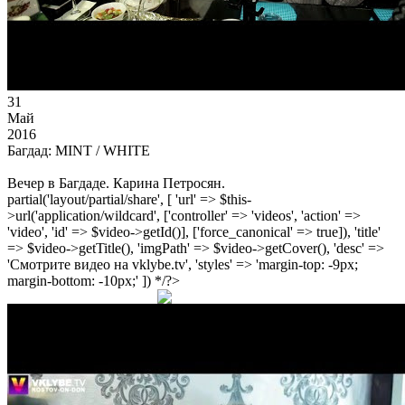
31
Май
2016
Багдад: MINT / WHITE
Вечер в Багдаде. Карина Петросян.
partial('layout/partial/share', [ 'url' => $this-
>url('application/wildcard', ['controller' => 'videos', 'action' =>
'video', 'id' => $video->getId()], ['force_canonical' => true]), 'title'
=> $video->getTitle(), 'imgPath' => $video->getCover(), 'desc' =>
'Смотрите видео на vklybe.tv', 'styles' => 'margin-top: -9px;
margin-bottom: -10px;' ]) */?>