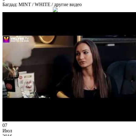
Багдад: MINT / WHITE
/ другие видео
07
Июл