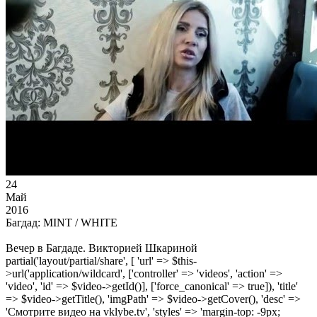
24
Май
2016
Багдад: MINT / WHITE
Вечер в Багдаде. Викторией Шкариной
partial('layout/partial/share', [ 'url' => $this-
>url('application/wildcard', ['controller' => 'videos', 'action' =>
'video', 'id' => $video->getId()], ['force_canonical' => true]), 'title'
=> $video->getTitle(), 'imgPath' => $video->getCover(), 'desc' =>
'Смотрите видео на vklybe.tv', 'styles' => 'margin-top: -9px;