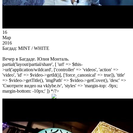
16
Мар
2016
Багдад: MINT / WHITE
Вечер в Багдаде. Юлия Монталь.
partial('layout/partial/share', [ 'url' => $this-
>url('application/wildcard', ['controller' => 'videos', 'action' =>
'video', 'id' => $video->getId()], ['force_canonical' => true]), 'title'
=> $video->getTitle(), 'imgPath' => $video->getCover(), 'desc' =>
'Смотрите видео на vklybe.tv', 'styles' => 'margin-top: -9px;
margin-bottom: -10px;' ]) */?>