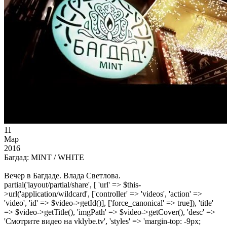
11
Мар
2016
Багдад: MINT / WHITE
Вечер в Багдаде. Влада Светлова.
partial('layout/partial/share', [ 'url' => $this-
>url('application/wildcard', ['controller' => 'videos', 'action' =>
'video', 'id' => $video->getId()], ['force_canonical' => true]), 'title'
=> $video->getTitle(), 'imgPath' => $video->getCover(), 'desc' =>
'Смотрите видео на vklybe.tv', 'styles' => 'margin-top: -9px;